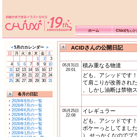
ホーム
Chixi(ちぃ
ACIDさんの公開日記
＜
5月のカレンダー
＞
日
月
火
水
木
金
土
1
2
3
4
5
6
7
8
9
10
積み重なる物達
05月31日
11
12
13
14
15
16
17
20:01
ども、アシッドです！
18
19
20
21
22
23
24
25
26
27
28
29
30
31
て肩こりが改善された
、しかし油断は禁物ス
各月の日記
2026年8月の一覧
2026年7月の一覧
2026年6月の一覧
イレギュラー
05月25日
2026年5月の一覧
22:08
2026年4月の一覧
ども、アシッドです！
2026年3月の一覧
ボケーっとしてました
2026年2月の一覧
2026年1月の一覧
） せっかくなのでプ