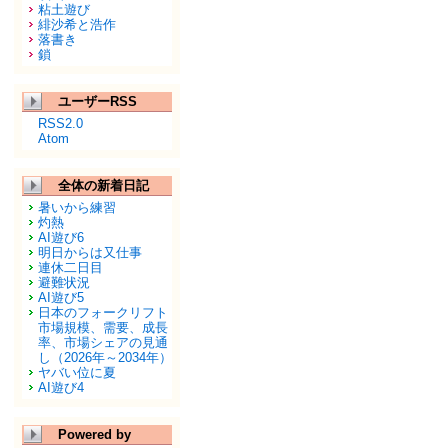
粘土遊び
緋沙希と浩作
落書き
鎖
ユーザーRSS
RSS2.0
Atom
全体の新着日記
暑いから練習
灼熱
AI遊び6
明日からは又仕事
連休二日目
避難状況
AI遊び5
日本のフォークリフト
市場規模、需要、成長
率、市場シェアの見通
し（2026年～2034年）
ヤバい位に夏
AI遊び4
Powered by