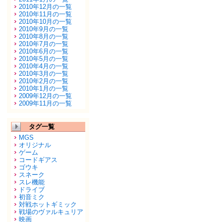
2010年12月の一覧
2010年11月の一覧
2010年10月の一覧
2010年9月の一覧
2010年8月の一覧
2010年7月の一覧
2010年6月の一覧
2010年5月の一覧
2010年4月の一覧
2010年3月の一覧
2010年2月の一覧
2010年1月の一覧
2009年12月の一覧
2009年11月の一覧
タグ一覧
MGS
オリジナル
ゲーム
コードギアス
ゴウキ
スネーク
スレ機能
ドライブ
初音ミク
対戦ホットギミック
戦場のヴァルキュリア
映画