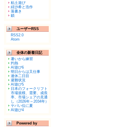
粘土遊び
緋沙希と浩作
落書き
鎖
ユーザーRSS
RSS2.0
Atom
全体の新着日記
暑いから練習
灼熱
AI遊び6
明日からは又仕事
連休二日目
避難状況
AI遊び5
日本のフォークリフト
市場規模、需要、成長
率、市場シェアの見通
し（2026年～2034年）
ヤバい位に夏
AI遊び4
Powered by