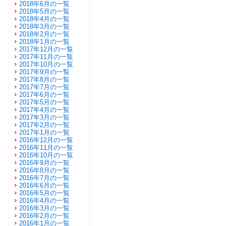
2018年6月の一覧
2018年5月の一覧
2018年4月の一覧
2018年3月の一覧
2018年2月の一覧
2018年1月の一覧
2017年12月の一覧
2017年11月の一覧
2017年10月の一覧
2017年9月の一覧
2017年8月の一覧
2017年7月の一覧
2017年6月の一覧
2017年5月の一覧
2017年4月の一覧
2017年3月の一覧
2017年2月の一覧
2017年1月の一覧
2016年12月の一覧
2016年11月の一覧
2016年10月の一覧
2016年9月の一覧
2016年8月の一覧
2016年7月の一覧
2016年6月の一覧
2016年5月の一覧
2016年4月の一覧
2016年3月の一覧
2016年2月の一覧
2016年1月の一覧