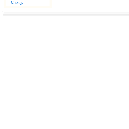
Chixi.jp