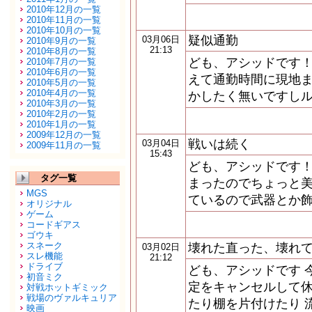
2010年12月の一覧
2010年11月の一覧
2010年10月の一覧
疑似通勤
03月06日
2010年9月の一覧
21:13
2010年8月の一覧
ども、アシッドです！
2010年7月の一覧
2010年6月の一覧
えて通勤時間に現地ま
2010年5月の一覧
2010年4月の一覧
かしたく無いですし
2010年3月の一覧
2010年2月の一覧
2010年1月の一覧
2009年12月の一覧
戦いは続く
03月04日
2009年11月の一覧
15:43
ども、アシッドです！
タグ一覧
まったのでちょっと美
MGS
ているので武器とか飾
オリジナル
ゲーム
コードギアス
ゴウキ
スネーク
壊れた直った、壊れ
03月02日
スレ機能
21:12
ドライブ
ども、アシッドです 
初音ミク
定をキャンセルして休
対戦ホットギミック
戦場のヴァルキュリア
たり棚を片付けたり 
映画