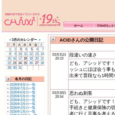
ホーム
Chixi(ちぃ
ACIDさんの公開日記
＜
3月のカレンダー
＞
日
月
火
水
木
金
土
1
2
3
4
5
6
7
8
9
10
11
12
13
14
段違いの速さ
03月31日
15
16
17
18
19
20
21
20:23
ども、アシッドです！
22
23
24
25
26
27
28
29
30
31
ッシュにほぼ会う事も
出来て普段なら1時間
各月の日記
2026年8月の一覧
2026年7月の一覧
2026年6月の一覧
思わぬ刺客
03月30日
2026年5月の一覧
20:54
2026年4月の一覧
ども、アシッドです！
2026年3月の一覧
手続きと健康保険の切
2026年2月の一覧
2026年1月の一覧
者に行く言事を考え