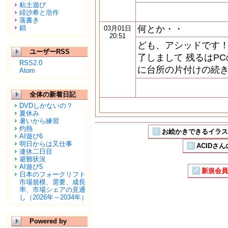
粘土遊び
緋沙希と浩作
落書き
鎖
何とか・・
03月01日
20:51
ども、アシッドです！
ユーザーRSS
了しまして 残るはP
RSS2.0
に台所の片付けの続き
Atom
全体の新着日記
DVDしかないの？
夏休み
暑いから練習
灼熱
お絵かきできるイラストSN
AI遊び6
明日からは又仕事
ACIDさん
連休二日目
避難状況
AI遊び5
新規会員
日本のフォークリフト
市場規模、需要、成長
率、市場シェアの見通
し（2026年～2034年）
Powered by