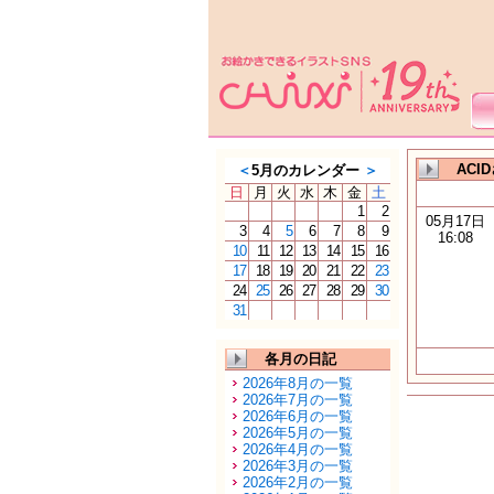
ACI
＜
5月のカレンダー
＞
日
月
火
水
木
金
土
1
2
05月17日
3
4
5
6
7
8
9
16:08
10
11
12
13
14
15
16
17
18
19
20
21
22
23
24
25
26
27
28
29
30
31
各月の日記
2026年8月の一覧
2026年7月の一覧
2026年6月の一覧
2026年5月の一覧
2026年4月の一覧
2026年3月の一覧
2026年2月の一覧