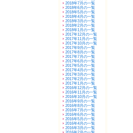
2018年7月の一覧
2018年6月の一覧
2018年5月の一覧
2018年4月の一覧
2018年3月の一覧
2018年2月の一覧
2018年1月の一覧
2017年12月の一覧
2017年11月の一覧
2017年10月の一覧
2017年9月の一覧
2017年8月の一覧
2017年7月の一覧
2017年6月の一覧
2017年5月の一覧
2017年4月の一覧
2017年3月の一覧
2017年2月の一覧
2017年1月の一覧
2016年12月の一覧
2016年11月の一覧
2016年10月の一覧
2016年9月の一覧
2016年8月の一覧
2016年7月の一覧
2016年6月の一覧
2016年5月の一覧
2016年4月の一覧
2016年3月の一覧
2016年2月の一覧