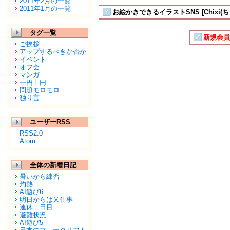
2011年2月の一覧
2011年1月の一覧
お絵かきできるイラストSNS [Chixi(ち
タグ一覧
新規会員
ご挨拶
アップするべきか否か
イベント
オフ会
マンガ
一円十円
問題モロモロ
独り言
ユーザーRSS
RSS2.0
Atom
全体の新着日記
暑いから練習
灼熱
AI遊び6
明日からは又仕事
連休二日目
避難状況
AI遊び5