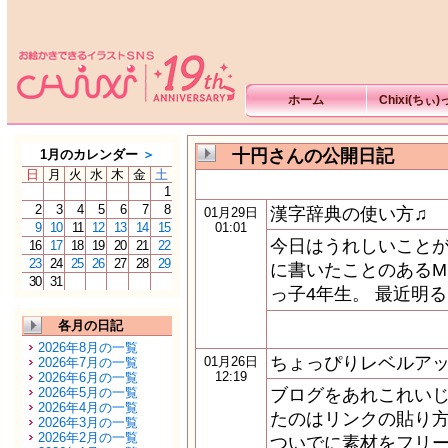
ホーム
Chixi(ちぃ
十円さんの公開日記
1月のカレンダー
＞
日
月
火
水
木
金
土
1
2
3
4
5
6
7
8
漢字辞典の使い方♫
01月29日
9
10
11
12
13
14
15
01:01
今日はうれしいことが
16
17
18
19
20
21
22
23
24
25
26
27
28
29
に書いたことのある
30
31
っ子4年生。 最近明
各月の日記
2026年8月の一覧
ちょっぴりレベルア
01月26日
2026年7月の一覧
12:19
2026年6月の一覧
2026年5月の一覧
ブログをあれこれいじ
2026年4月の一覧
たのはリンクの貼り
2026年3月の一覧
2026年2月の一覧
ついでに素材をフリ