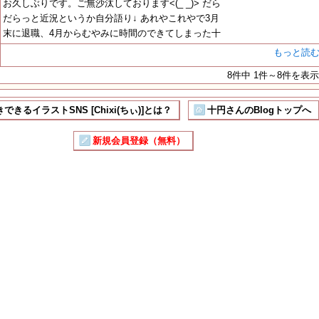
お久しぶりです。ご無沙汰しております<(_ _)> だら
だらっと近況というか自分語り↓ あれやこれやで3月
末に退職、4月からむやみに時間のできてしまった十
もっと読
8件中 1件～8件を表示
できるイラストSNS [Chixi(ちぃ)]とは？
十円さんのBlogトップへ
新規会員登録（無料）