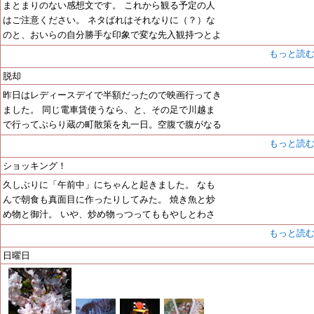
まとまりのない感想文です。 これから観る予定の人
はご注意ください。 ネタばれはそれなりに（？）な
のと、おいらの自分勝手な印象で変な先入観持つとよ
もっと読
脱却
昨日はレディースデイで半額だったので映画行ってき
ました。 同じ電車賃使うなら、と、その足で川越ま
で行ってぶらり蔵の町散策を丸一日。空腹で腹がなる
もっと読
ショッキング！
久しぶりに「午前中」にちゃんと起きました。 なも
んで朝食も真面目に作ったりしてみた。 焼き魚と炒
め物と御汁。 いや、炒め物っつってももやしとわさ
もっと読
日曜日