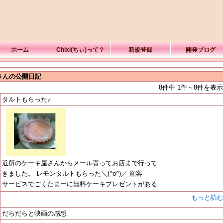
ホーム
Chixi(ちぃ)って？
新規登録
開発ブログ
さんの公開日記
8件中 1件～8件を表示
タルトもらった♪
近所のケーキ屋さんからメール貰ってお店まで行って
きました。 レモンタルトもらった＼(^o^)／ 顧客
サービスでごくたまーに無料ケーキプレゼントがある
もっと読
だらだらと映画の感想