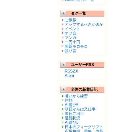
タグ一覧
ご挨拶
アップするべきか否か
イベント
オフ会
マンガ
一円十円
問題モロモロ
独り言
ユーザーRSS
RSS2.0
Atom
全体の新着日記
暑いから練習
灼熱
AI遊び6
明日からは又仕事
連休二日目
避難状況
AI遊び5
日本のフォークリフト
市場規模、需要、成長