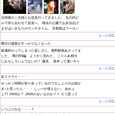
元同僚のご夫婦とお花見行ってきました。 丸の内ビ
ルで待ち合わせて皇居へ。 噴水の公園でお弁当広げ
まずはいきなりのランチタイム。 旦那様はウーロン
もっと読
曜日の感覚がすっかりなくなった
銀魂終わってしまった寂しさに、無料動画あさってま
した。 噂のR4編、ようやく見れた。 こりゃあ相当
におもしろいんでないの？ 爆笑。 坂本って凄いキャ
もっと読
ありゃりゃ・・・
せっかく時間が有り余っているので久しぶりのお絵か
き♪と思ったら・・・ しぃぺが使えない。 あれぇ
ぇ?? JAVAか？ JAVAのせいなのか？？ そう思って
もっと読
いつぶりかな・・・？