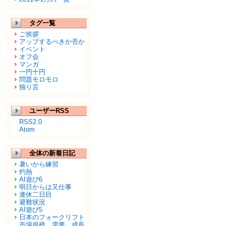
タグ一覧
ご挨拶
アップするべきか否か
イベント
オフ会
マンガ
一円十円
問題モロモロ
独り言
ユーザーRSS
RSS2.0
Atom
全体の新着日記
暑いから練習
灼熱
AI遊び6
明日からは又仕事
連休二日目
避難状況
AI遊び5
日本のフォークリフト
市場規模、需要、成長