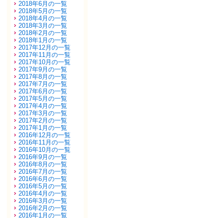
2018年6月の一覧
2018年5月の一覧
2018年4月の一覧
2018年3月の一覧
2018年2月の一覧
2018年1月の一覧
2017年12月の一覧
2017年11月の一覧
2017年10月の一覧
2017年9月の一覧
2017年8月の一覧
2017年7月の一覧
2017年6月の一覧
2017年5月の一覧
2017年4月の一覧
2017年3月の一覧
2017年2月の一覧
2017年1月の一覧
2016年12月の一覧
2016年11月の一覧
2016年10月の一覧
2016年9月の一覧
2016年8月の一覧
2016年7月の一覧
2016年6月の一覧
2016年5月の一覧
2016年4月の一覧
2016年3月の一覧
2016年2月の一覧
2016年1月の一覧