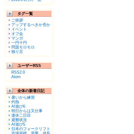
タグ一覧
ご挨拶
アップするべきか否か
イベント
オフ会
マンガ
一円十円
問題モロモロ
独り言
ユーザーRSS
RSS2.0
Atom
全体の新着日記
暑いから練習
灼熱
AI遊び6
明日からは又仕事
連休二日目
避難状況
AI遊び5
日本のフォークリフト
市場規模、需要、成長