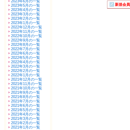
2023年6月の一覧
新規会員
2023年5月の一覧
2023年4月の一覧
2023年3月の一覧
2023年2月の一覧
2023年1月の一覧
2022年12月の一覧
2022年11月の一覧
2022年10月の一覧
2022年9月の一覧
2022年8月の一覧
2022年7月の一覧
2022年6月の一覧
2022年5月の一覧
2022年4月の一覧
2022年3月の一覧
2022年2月の一覧
2022年1月の一覧
2021年12月の一覧
2021年11月の一覧
2021年10月の一覧
2021年9月の一覧
2021年8月の一覧
2021年7月の一覧
2021年6月の一覧
2021年5月の一覧
2021年4月の一覧
2021年3月の一覧
2021年2月の一覧
2021年1月の一覧