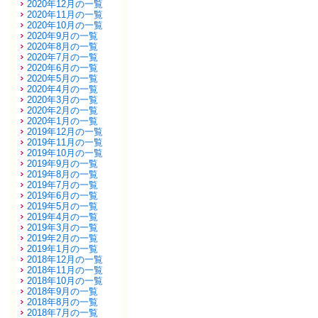
2020年12月の一覧
2020年11月の一覧
2020年10月の一覧
2020年9月の一覧
2020年8月の一覧
2020年7月の一覧
2020年6月の一覧
2020年5月の一覧
2020年4月の一覧
2020年3月の一覧
2020年2月の一覧
2020年1月の一覧
2019年12月の一覧
2019年11月の一覧
2019年10月の一覧
2019年9月の一覧
2019年8月の一覧
2019年7月の一覧
2019年6月の一覧
2019年5月の一覧
2019年4月の一覧
2019年3月の一覧
2019年2月の一覧
2019年1月の一覧
2018年12月の一覧
2018年11月の一覧
2018年10月の一覧
2018年9月の一覧
2018年8月の一覧
2018年7月の一覧