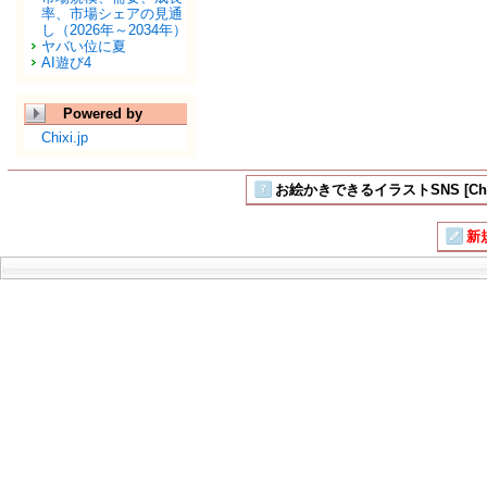
率、市場シェアの見通
し（2026年～2034年）
ヤバい位に夏
AI遊び4
Powered by
Chixi.jp
お絵かきできるイラストSNS [Chi
新