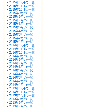
2015年12月の一覧
2015年11月の一覧
2015年10月の一覧
2015年9月の一覧
2015年8月の一覧
2015年7月の一覧
2015年6月の一覧
2015年5月の一覧
2015年4月の一覧
2015年3月の一覧
2015年2月の一覧
2015年1月の一覧
2014年12月の一覧
2014年11月の一覧
2014年10月の一覧
2014年9月の一覧
2014年8月の一覧
2014年7月の一覧
2014年6月の一覧
2014年5月の一覧
2014年4月の一覧
2014年3月の一覧
2014年2月の一覧
2014年1月の一覧
2013年12月の一覧
2013年11月の一覧
2013年10月の一覧
2013年9月の一覧
2013年8月の一覧
2013年7月の一覧