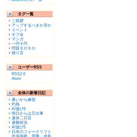
タグ一覧
ご挨拶
アップするべきか否か
イベント
オフ会
マンガ
一円十円
問題モロモロ
独り言
ユーザーRSS
RSS2.0
Atom
全体の新着日記
暑いから練習
灼熱
AI遊び6
明日からは又仕事
連休二日目
避難状況
AI遊び5
日本のフォークリフト
市場規模、需要、成長