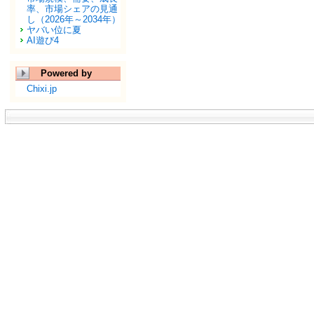
率、市場シェアの見通
し（2026年～2034年）
ヤバい位に夏
AI遊び4
Powered by
Chixi.jp