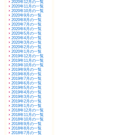
2020年12月の一覧
2020年11月の一覧
2020年10月の一覧
2020年9月の一覧
2020年8月の一覧
2020年7月の一覧
2020年6月の一覧
2020年5月の一覧
2020年4月の一覧
2020年3月の一覧
2020年2月の一覧
2020年1月の一覧
2019年12月の一覧
2019年11月の一覧
2019年10月の一覧
2019年9月の一覧
2019年8月の一覧
2019年7月の一覧
2019年6月の一覧
2019年5月の一覧
2019年4月の一覧
2019年3月の一覧
2019年2月の一覧
2019年1月の一覧
2018年12月の一覧
2018年11月の一覧
2018年10月の一覧
2018年9月の一覧
2018年8月の一覧
2018年7月の一覧