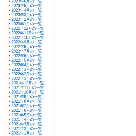
2023年6月の一覧
2023年5月の一覧
2023年4月の一覧
2023年3月の一覧
2023年2月の一覧
2023年1月の一覧
2022年12月の一覧
2022年11月の一覧
2022年10月の一覧
2022年9月の一覧
2022年8月の一覧
2022年7月の一覧
2022年6月の一覧
2022年5月の一覧
2022年4月の一覧
2022年3月の一覧
2022年2月の一覧
2022年1月の一覧
2021年12月の一覧
2021年11月の一覧
2021年10月の一覧
2021年9月の一覧
2021年8月の一覧
2021年7月の一覧
2021年6月の一覧
2021年5月の一覧
2021年4月の一覧
2021年3月の一覧
2021年2月の一覧
2021年1月の一覧