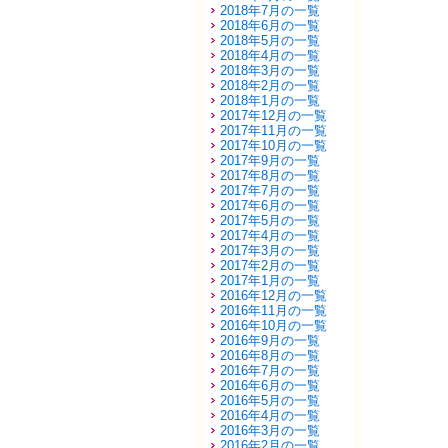
2018年7月の一覧
2018年6月の一覧
2018年5月の一覧
2018年4月の一覧
2018年3月の一覧
2018年2月の一覧
2018年1月の一覧
2017年12月の一覧
2017年11月の一覧
2017年10月の一覧
2017年9月の一覧
2017年8月の一覧
2017年7月の一覧
2017年6月の一覧
2017年5月の一覧
2017年4月の一覧
2017年3月の一覧
2017年2月の一覧
2017年1月の一覧
2016年12月の一覧
2016年11月の一覧
2016年10月の一覧
2016年9月の一覧
2016年8月の一覧
2016年7月の一覧
2016年6月の一覧
2016年5月の一覧
2016年4月の一覧
2016年3月の一覧
2016年2月の一覧