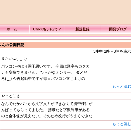
ホーム
Chixi(ちぃ)って？
新規登録
開発ブログ
さんの公開日記
3件中 1件～3件を表示
またか…(=_=;)
パソコンやはり調子悪いです。 今回は漢字もカタカ
ナも変換できません。 ひらがなオンリー。 ダメだ
ろ(-_-) 今再起動中ですが毎日パソコン立ち上げの
もっと読
やっとこさ
なんでだかパソから文字入力ができなくて携帯様にが
んばってもらってました。 携帯だと字数制限がある
のと全体像が見えない。そのため改行がうまくできな
もっと読