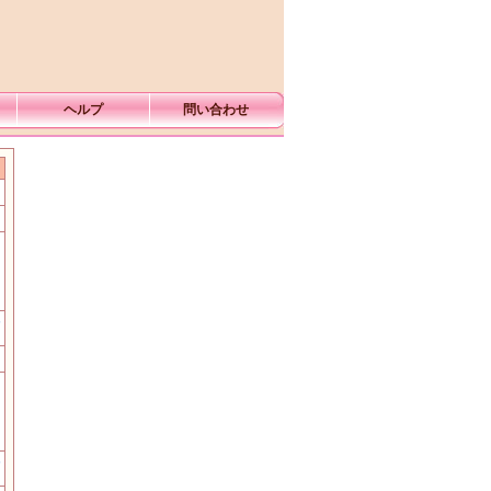
ヘルプ
問い合わせ
む
む