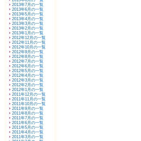
2013年7月の一覧
2013年6月の一覧
2013年5月の一覧
2013年4月の一覧
2013年3月の一覧
2013年2月の一覧
2013年1月の一覧
2012年12月の一覧
2012年11月の一覧
2012年10月の一覧
2012年9月の一覧
2012年8月の一覧
2012年7月の一覧
2012年6月の一覧
2012年5月の一覧
2012年4月の一覧
2012年3月の一覧
2012年2月の一覧
2012年1月の一覧
2011年12月の一覧
2011年11月の一覧
2011年10月の一覧
2011年9月の一覧
2011年8月の一覧
2011年7月の一覧
2011年6月の一覧
2011年5月の一覧
2011年4月の一覧
2011年3月の一覧