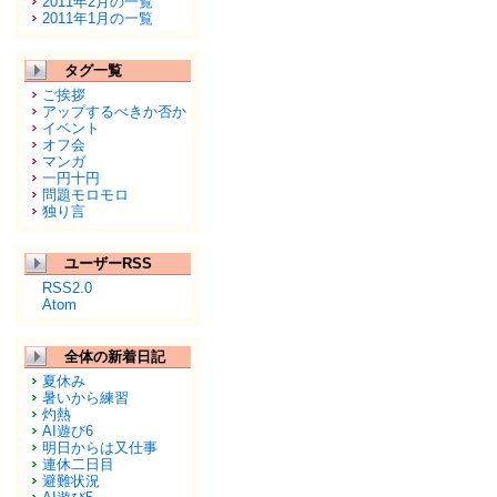
2011年2月の一覧
2011年1月の一覧
タグ一覧
ご挨拶
アップするべきか否か
イベント
オフ会
マンガ
一円十円
問題モロモロ
独り言
ユーザーRSS
RSS2.0
Atom
全体の新着日記
夏休み
暑いから練習
灼熱
AI遊び6
明日からは又仕事
連休二日目
避難状況