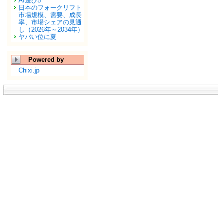
AI遊び5
日本のフォークリフト
市場規模、需要、成長
率、市場シェアの見通
し（2026年～2034年）
ヤバい位に夏
Powered by
Chixi.jp