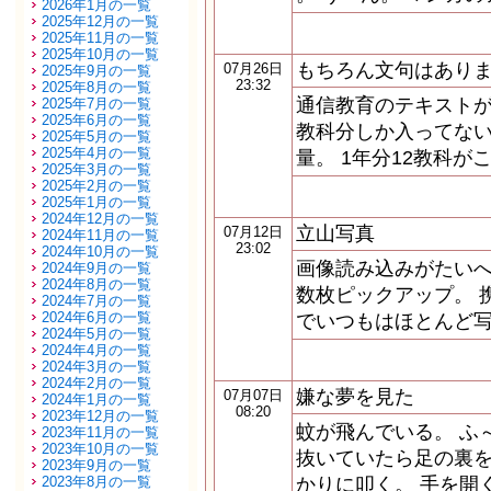
2026年1月の一覧
2025年12月の一覧
2025年11月の一覧
2025年10月の一覧
もちろん文句はあり
07月26日
2025年9月の一覧
23:32
2025年8月の一覧
通信教育のテキストが
2025年7月の一覧
2025年6月の一覧
教科分しか入ってない
2025年5月の一覧
2025年4月の一覧
量。 1年分12教科
2025年3月の一覧
2025年2月の一覧
2025年1月の一覧
2024年12月の一覧
立山写真
07月12日
2024年11月の一覧
23:02
2024年10月の一覧
画像読み込みがたい
2024年9月の一覧
2024年8月の一覧
数枚ピックアップ。 
2024年7月の一覧
2024年6月の一覧
でいつもはほとんど
2024年5月の一覧
2024年4月の一覧
2024年3月の一覧
2024年2月の一覧
嫌な夢を見た
07月07日
2024年1月の一覧
08:20
2023年12月の一覧
蚊が飛んでいる。 ふ～
2023年11月の一覧
2023年10月の一覧
抜いていたら足の裏を
2023年9月の一覧
2023年8月の一覧
かりに叩く。 手を開