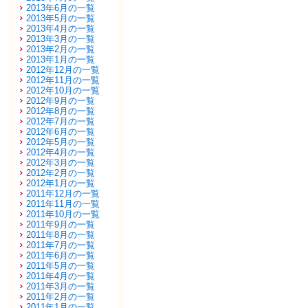
2013年6月の一覧
2013年5月の一覧
2013年4月の一覧
2013年3月の一覧
2013年2月の一覧
2013年1月の一覧
2012年12月の一覧
2012年11月の一覧
2012年10月の一覧
2012年9月の一覧
2012年8月の一覧
2012年7月の一覧
2012年6月の一覧
2012年5月の一覧
2012年4月の一覧
2012年3月の一覧
2012年2月の一覧
2012年1月の一覧
2011年12月の一覧
2011年11月の一覧
2011年10月の一覧
2011年9月の一覧
2011年8月の一覧
2011年7月の一覧
2011年6月の一覧
2011年5月の一覧
2011年4月の一覧
2011年3月の一覧
2011年2月の一覧
2011年1月の一覧