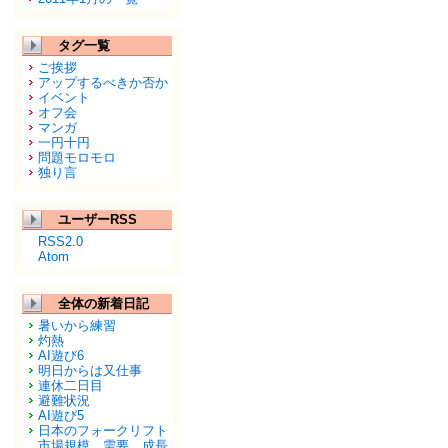
タグ一覧
ご挨拶
アップするべきか否か
イベント
オフ会
マンガ
一円十円
問題モロモロ
独り言
ユーザーRSS
RSS2.0
Atom
全体の新着日記
暑いから練習
灼熱
AI遊び6
明日からは又仕事
連休二日目
避難状況
AI遊び5
日本のフォークリフト
市場規模、需要、成長