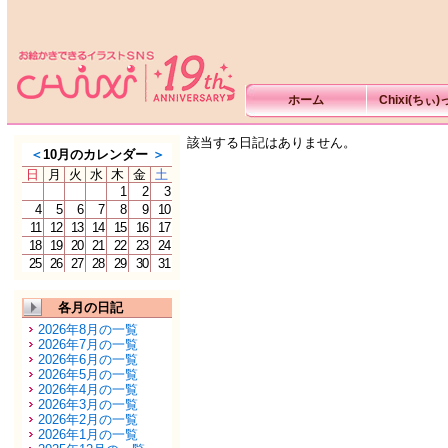
ホーム
Chixi(ちぃ
該当する日記はありません。
＜
10月のカレンダー
＞
日
月
火
水
木
金
土
1
2
3
4
5
6
7
8
9
10
11
12
13
14
15
16
17
18
19
20
21
22
23
24
25
26
27
28
29
30
31
各月の日記
2026年8月の一覧
2026年7月の一覧
2026年6月の一覧
2026年5月の一覧
2026年4月の一覧
2026年3月の一覧
2026年2月の一覧
2026年1月の一覧