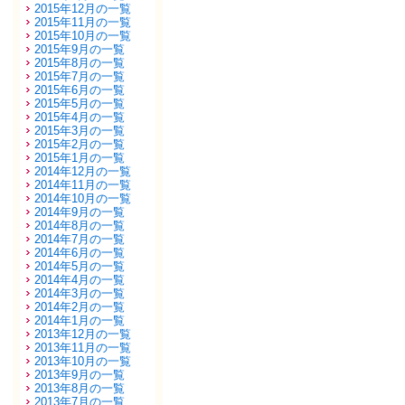
2015年12月の一覧
2015年11月の一覧
2015年10月の一覧
2015年9月の一覧
2015年8月の一覧
2015年7月の一覧
2015年6月の一覧
2015年5月の一覧
2015年4月の一覧
2015年3月の一覧
2015年2月の一覧
2015年1月の一覧
2014年12月の一覧
2014年11月の一覧
2014年10月の一覧
2014年9月の一覧
2014年8月の一覧
2014年7月の一覧
2014年6月の一覧
2014年5月の一覧
2014年4月の一覧
2014年3月の一覧
2014年2月の一覧
2014年1月の一覧
2013年12月の一覧
2013年11月の一覧
2013年10月の一覧
2013年9月の一覧
2013年8月の一覧
2013年7月の一覧