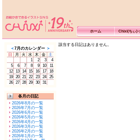
ホーム
Chixi(ちぃ
該当する日記はありません。
＜
7月のカレンダー
＞
日
月
火
水
木
金
土
1
2
3
4
5
6
7
8
9
10
11
12
13
14
15
16
17
18
19
20
21
22
23
24
25
26
27
28
29
30
31
各月の日記
2026年8月の一覧
2026年7月の一覧
2026年6月の一覧
2026年5月の一覧
2026年4月の一覧
2026年3月の一覧
2026年2月の一覧
2026年1月の一覧