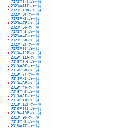
2020年12月の一覧
2020年11月の一覧
2020年10月の一覧
2020年9月の一覧
2020年8月の一覧
2020年7月の一覧
2020年6月の一覧
2020年5月の一覧
2020年4月の一覧
2020年3月の一覧
2020年2月の一覧
2020年1月の一覧
2019年12月の一覧
2019年11月の一覧
2019年10月の一覧
2019年9月の一覧
2019年8月の一覧
2019年7月の一覧
2019年6月の一覧
2019年5月の一覧
2019年4月の一覧
2019年3月の一覧
2019年2月の一覧
2019年1月の一覧
2018年12月の一覧
2018年11月の一覧
2018年10月の一覧
2018年9月の一覧
2018年8月の一覧
2018年7月の一覧