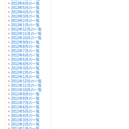
2013年6月の一覧
2013年5月の一覧
2013年4月の一覧
2013年3月の一覧
2013年2月の一覧
2013年1月の一覧
2012年12月の一覧
2012年11月の一覧
2012年10月の一覧
2012年9月の一覧
2012年8月の一覧
2012年7月の一覧
2012年6月の一覧
2012年5月の一覧
2012年4月の一覧
2012年3月の一覧
2012年2月の一覧
2012年1月の一覧
2011年12月の一覧
2011年11月の一覧
2011年10月の一覧
2011年9月の一覧
2011年8月の一覧
2011年7月の一覧
2011年6月の一覧
2011年5月の一覧
2011年4月の一覧
2011年3月の一覧
2011年2月の一覧
2011年1月の一覧