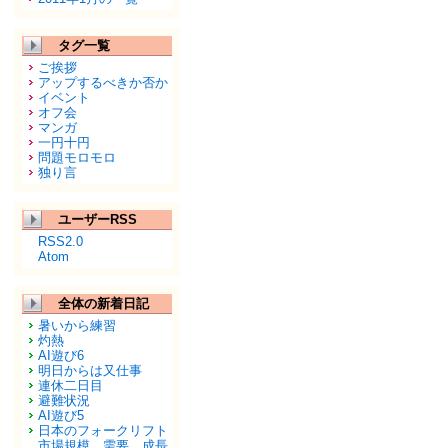
タグ一覧
ご挨拶
アップするべきか否か
イベント
オフ会
マンガ
一円十円
問題モロモロ
独り言
ユーザーRSS
RSS2.0
Atom
全体の新着日記
暑いから練習
灼熱
AI遊び6
明日からは又仕事
連休二日目
避難状況
AI遊び5
日本のフォークリフト
市場規模、需要、成長