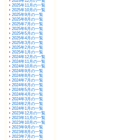
2025年12月の一覧
2025年11月の一覧
2025年10月の一覧
2025年9月の一覧
2025年8月の一覧
2025年7月の一覧
2025年6月の一覧
2025年5月の一覧
2025年4月の一覧
2025年3月の一覧
2025年2月の一覧
2025年1月の一覧
2024年12月の一覧
2024年11月の一覧
2024年10月の一覧
2024年9月の一覧
2024年8月の一覧
2024年7月の一覧
2024年6月の一覧
2024年5月の一覧
2024年4月の一覧
2024年3月の一覧
2024年2月の一覧
2024年1月の一覧
2023年12月の一覧
2023年11月の一覧
2023年10月の一覧
2023年9月の一覧
2023年8月の一覧
2023年7月の一覧