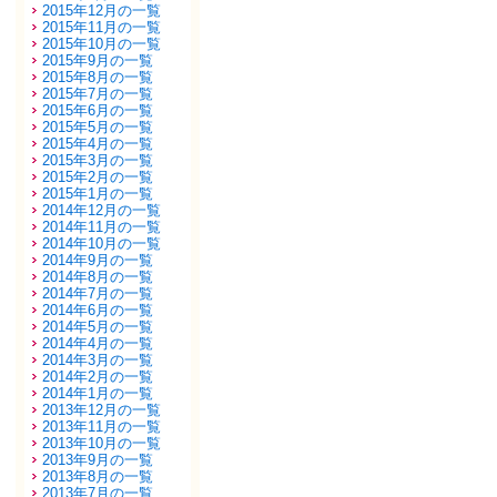
2015年12月の一覧
2015年11月の一覧
2015年10月の一覧
2015年9月の一覧
2015年8月の一覧
2015年7月の一覧
2015年6月の一覧
2015年5月の一覧
2015年4月の一覧
2015年3月の一覧
2015年2月の一覧
2015年1月の一覧
2014年12月の一覧
2014年11月の一覧
2014年10月の一覧
2014年9月の一覧
2014年8月の一覧
2014年7月の一覧
2014年6月の一覧
2014年5月の一覧
2014年4月の一覧
2014年3月の一覧
2014年2月の一覧
2014年1月の一覧
2013年12月の一覧
2013年11月の一覧
2013年10月の一覧
2013年9月の一覧
2013年8月の一覧
2013年7月の一覧