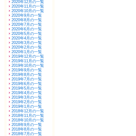
2020年12月の一覧
2020年11月の一覧
2020年10月の一覧
2020年9月の一覧
2020年8月の一覧
2020年7月の一覧
2020年6月の一覧
2020年5月の一覧
2020年4月の一覧
2020年3月の一覧
2020年2月の一覧
2020年1月の一覧
2019年12月の一覧
2019年11月の一覧
2019年10月の一覧
2019年9月の一覧
2019年8月の一覧
2019年7月の一覧
2019年6月の一覧
2019年5月の一覧
2019年4月の一覧
2019年3月の一覧
2019年2月の一覧
2019年1月の一覧
2018年12月の一覧
2018年11月の一覧
2018年10月の一覧
2018年9月の一覧
2018年8月の一覧
2018年7月の一覧