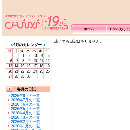
ホーム
Chixi(ちぃ
該当する日記はありません。
＜
9月のカレンダー
＞
日
月
火
水
木
金
土
1
2
3
4
5
6
7
8
9
10
11
12
13
14
15
16
17
18
19
20
21
22
23
24
25
26
27
28
29
30
各月の日記
2026年8月の一覧
2026年7月の一覧
2026年6月の一覧
2026年5月の一覧
2026年4月の一覧
2026年3月の一覧
2026年2月の一覧
2026年1月の一覧