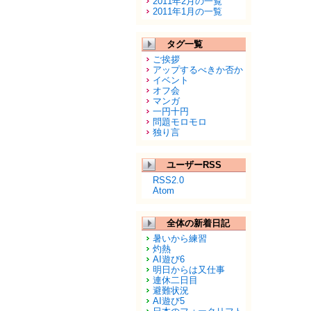
2011年2月の一覧
2011年1月の一覧
タグ一覧
ご挨拶
アップするべきか否か
イベント
オフ会
マンガ
一円十円
問題モロモロ
独り言
ユーザーRSS
RSS2.0
Atom
全体の新着日記
暑いから練習
灼熱
AI遊び6
明日からは又仕事
連休二日目
避難状況
AI遊び5