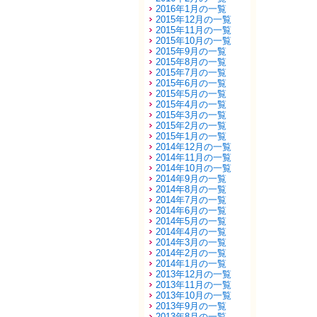
2016年1月の一覧
2015年12月の一覧
2015年11月の一覧
2015年10月の一覧
2015年9月の一覧
2015年8月の一覧
2015年7月の一覧
2015年6月の一覧
2015年5月の一覧
2015年4月の一覧
2015年3月の一覧
2015年2月の一覧
2015年1月の一覧
2014年12月の一覧
2014年11月の一覧
2014年10月の一覧
2014年9月の一覧
2014年8月の一覧
2014年7月の一覧
2014年6月の一覧
2014年5月の一覧
2014年4月の一覧
2014年3月の一覧
2014年2月の一覧
2014年1月の一覧
2013年12月の一覧
2013年11月の一覧
2013年10月の一覧
2013年9月の一覧
2013年8月の一覧