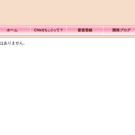
ホーム
Chixi(ちぃ)って？
新規登録
開発ブログ
はありません。