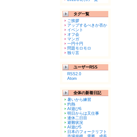
タグ一覧
ご挨拶
アップするべきか否か
イベント
オフ会
マンガ
一円十円
問題モロモロ
独り言
ユーザーRSS
RSS2.0
Atom
全体の新着日記
暑いから練習
灼熱
AI遊び6
明日からは又仕事
連休二日目
避難状況
AI遊び5
日本のフォークリフト
市場規模、需要、成長