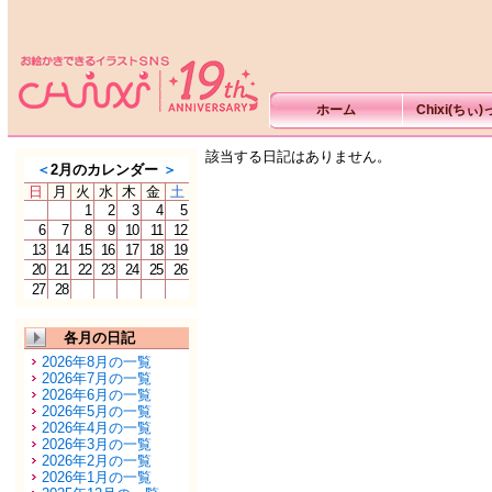
ホーム
Chixi(ちぃ
該当する日記はありません。
＜
2月のカレンダー
＞
日
月
火
水
木
金
土
1
2
3
4
5
6
7
8
9
10
11
12
13
14
15
16
17
18
19
20
21
22
23
24
25
26
27
28
各月の日記
2026年8月の一覧
2026年7月の一覧
2026年6月の一覧
2026年5月の一覧
2026年4月の一覧
2026年3月の一覧
2026年2月の一覧
2026年1月の一覧