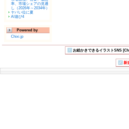
率、市場シェアの見通
し（2026年～2034年）
ヤバい位に夏
AI遊び4
Powered by
Chixi.jp
お絵かきできるイラストSNS [Chi
新