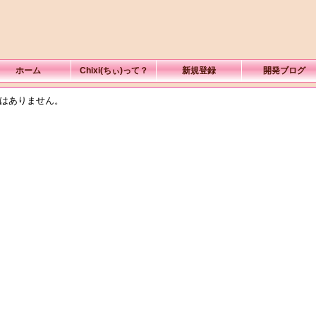
ホーム
Chixi(ちぃ)って？
新規登録
開発ブログ
はありません。