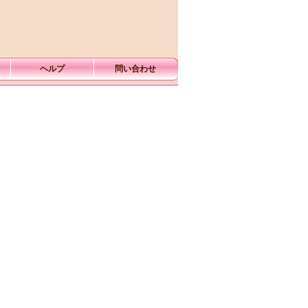
ヘルプ
問い合わせ