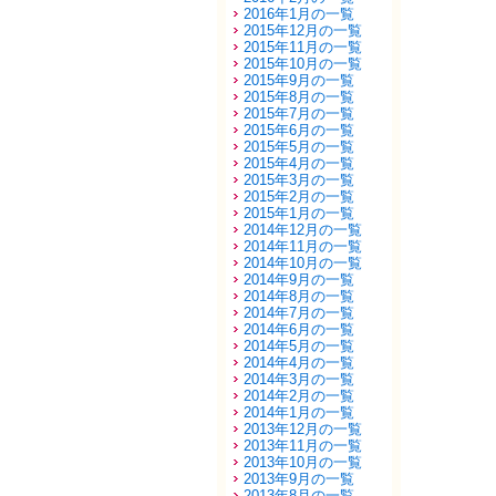
2016年1月の一覧
2015年12月の一覧
2015年11月の一覧
2015年10月の一覧
2015年9月の一覧
2015年8月の一覧
2015年7月の一覧
2015年6月の一覧
2015年5月の一覧
2015年4月の一覧
2015年3月の一覧
2015年2月の一覧
2015年1月の一覧
2014年12月の一覧
2014年11月の一覧
2014年10月の一覧
2014年9月の一覧
2014年8月の一覧
2014年7月の一覧
2014年6月の一覧
2014年5月の一覧
2014年4月の一覧
2014年3月の一覧
2014年2月の一覧
2014年1月の一覧
2013年12月の一覧
2013年11月の一覧
2013年10月の一覧
2013年9月の一覧
2013年8月の一覧