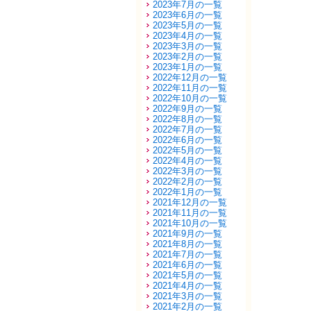
2023年7月の一覧
2023年6月の一覧
2023年5月の一覧
2023年4月の一覧
2023年3月の一覧
2023年2月の一覧
2023年1月の一覧
2022年12月の一覧
2022年11月の一覧
2022年10月の一覧
2022年9月の一覧
2022年8月の一覧
2022年7月の一覧
2022年6月の一覧
2022年5月の一覧
2022年4月の一覧
2022年3月の一覧
2022年2月の一覧
2022年1月の一覧
2021年12月の一覧
2021年11月の一覧
2021年10月の一覧
2021年9月の一覧
2021年8月の一覧
2021年7月の一覧
2021年6月の一覧
2021年5月の一覧
2021年4月の一覧
2021年3月の一覧
2021年2月の一覧