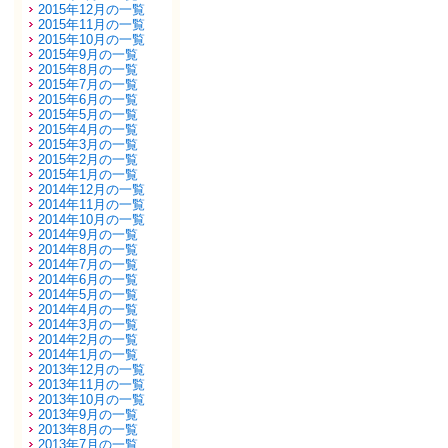
2015年12月の一覧
2015年11月の一覧
2015年10月の一覧
2015年9月の一覧
2015年8月の一覧
2015年7月の一覧
2015年6月の一覧
2015年5月の一覧
2015年4月の一覧
2015年3月の一覧
2015年2月の一覧
2015年1月の一覧
2014年12月の一覧
2014年11月の一覧
2014年10月の一覧
2014年9月の一覧
2014年8月の一覧
2014年7月の一覧
2014年6月の一覧
2014年5月の一覧
2014年4月の一覧
2014年3月の一覧
2014年2月の一覧
2014年1月の一覧
2013年12月の一覧
2013年11月の一覧
2013年10月の一覧
2013年9月の一覧
2013年8月の一覧
2013年7月の一覧