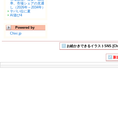
率、市場シェアの見通
し（2026年～2034年）
ヤバい位に夏
AI遊び4
Powered by
Chixi.jp
お絵かきできるイラストSNS [Chi
新