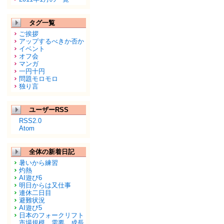
タグ一覧
ご挨拶
アップするべきか否か
イベント
オフ会
マンガ
一円十円
問題モロモロ
独り言
ユーザーRSS
RSS2.0
Atom
全体の新着日記
暑いから練習
灼熱
AI遊び6
明日からは又仕事
連休二日目
避難状況
AI遊び5
日本のフォークリフト
市場規模、需要、成長