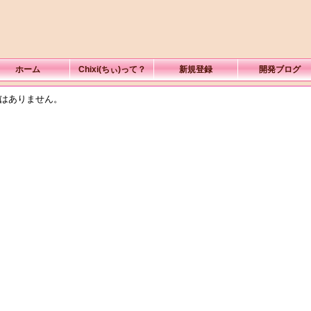
ホーム
Chixi(ちぃ)って？
新規登録
開発ブログ
はありません。