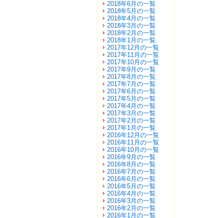
2018年6月の一覧
2018年5月の一覧
2018年4月の一覧
2018年3月の一覧
2018年2月の一覧
2018年1月の一覧
2017年12月の一覧
2017年11月の一覧
2017年10月の一覧
2017年9月の一覧
2017年8月の一覧
2017年7月の一覧
2017年6月の一覧
2017年5月の一覧
2017年4月の一覧
2017年3月の一覧
2017年2月の一覧
2017年1月の一覧
2016年12月の一覧
2016年11月の一覧
2016年10月の一覧
2016年9月の一覧
2016年8月の一覧
2016年7月の一覧
2016年6月の一覧
2016年5月の一覧
2016年4月の一覧
2016年3月の一覧
2016年2月の一覧
2016年1月の一覧