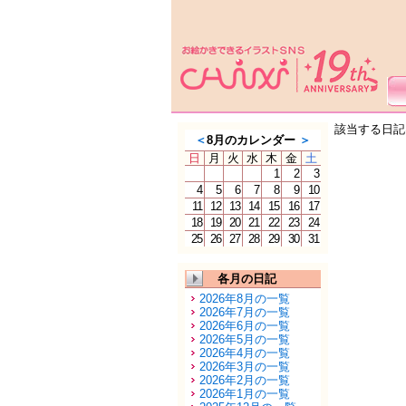
該当する日記
＜
8月のカレンダー
＞
日
月
火
水
木
金
土
1
2
3
4
5
6
7
8
9
10
11
12
13
14
15
16
17
18
19
20
21
22
23
24
25
26
27
28
29
30
31
各月の日記
2026年8月の一覧
2026年7月の一覧
2026年6月の一覧
2026年5月の一覧
2026年4月の一覧
2026年3月の一覧
2026年2月の一覧
2026年1月の一覧