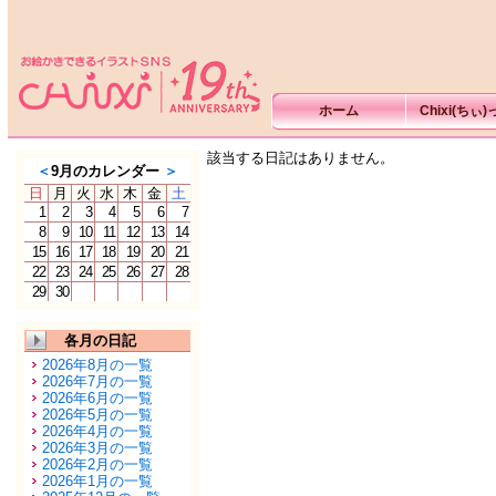
ホーム
Chixi(ちぃ
該当する日記はありません。
＜
9月のカレンダー
＞
日
月
火
水
木
金
土
1
2
3
4
5
6
7
8
9
10
11
12
13
14
15
16
17
18
19
20
21
22
23
24
25
26
27
28
29
30
各月の日記
2026年8月の一覧
2026年7月の一覧
2026年6月の一覧
2026年5月の一覧
2026年4月の一覧
2026年3月の一覧
2026年2月の一覧
2026年1月の一覧