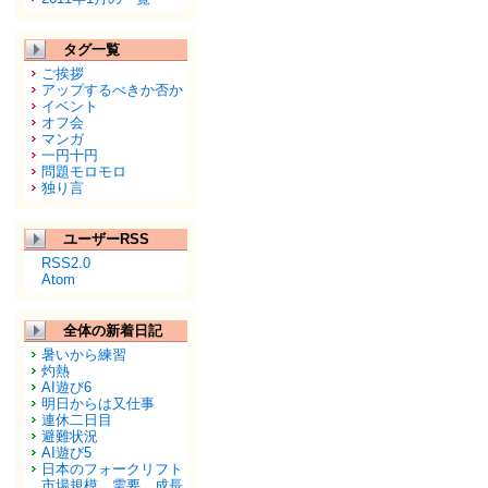
タグ一覧
ご挨拶
アップするべきか否か
イベント
オフ会
マンガ
一円十円
問題モロモロ
独り言
ユーザーRSS
RSS2.0
Atom
全体の新着日記
暑いから練習
灼熱
AI遊び6
明日からは又仕事
連休二日目
避難状況
AI遊び5
日本のフォークリフト
市場規模、需要、成長