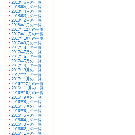
2018年6月の一覧
2018年5月の一覧
2018年4月の一覧
2018年3月の一覧
2018年2月の一覧
2018年1月の一覧
2017年12月の一覧
2017年11月の一覧
2017年10月の一覧
2017年9月の一覧
2017年8月の一覧
2017年7月の一覧
2017年6月の一覧
2017年5月の一覧
2017年4月の一覧
2017年3月の一覧
2017年2月の一覧
2017年1月の一覧
2016年12月の一覧
2016年11月の一覧
2016年10月の一覧
2016年9月の一覧
2016年8月の一覧
2016年7月の一覧
2016年6月の一覧
2016年5月の一覧
2016年4月の一覧
2016年3月の一覧
2016年2月の一覧
2016年1月の一覧