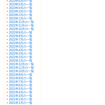
2023年6月の一覧
2023年5月の一覧
2023年4月の一覧
2023年3月の一覧
2023年2月の一覧
2023年1月の一覧
2022年12月の一覧
2022年11月の一覧
2022年10月の一覧
2022年9月の一覧
2022年8月の一覧
2022年7月の一覧
2022年6月の一覧
2022年5月の一覧
2022年4月の一覧
2022年3月の一覧
2022年2月の一覧
2022年1月の一覧
2021年12月の一覧
2021年11月の一覧
2021年10月の一覧
2021年9月の一覧
2021年8月の一覧
2021年7月の一覧
2021年6月の一覧
2021年5月の一覧
2021年4月の一覧
2021年3月の一覧
2021年2月の一覧
2021年1月の一覧