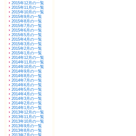
2015年12月の一覧
2015年11月の一覧
2015年10月の一覧
2015年9月の一覧
2015年8月の一覧
2015年7月の一覧
2015年6月の一覧
2015年5月の一覧
2015年4月の一覧
2015年3月の一覧
2015年2月の一覧
2015年1月の一覧
2014年12月の一覧
2014年11月の一覧
2014年10月の一覧
2014年9月の一覧
2014年8月の一覧
2014年7月の一覧
2014年6月の一覧
2014年5月の一覧
2014年4月の一覧
2014年3月の一覧
2014年2月の一覧
2014年1月の一覧
2013年12月の一覧
2013年11月の一覧
2013年10月の一覧
2013年9月の一覧
2013年8月の一覧
2013年7月の一覧