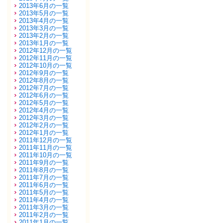
2013年6月の一覧
2013年5月の一覧
2013年4月の一覧
2013年3月の一覧
2013年2月の一覧
2013年1月の一覧
2012年12月の一覧
2012年11月の一覧
2012年10月の一覧
2012年9月の一覧
2012年8月の一覧
2012年7月の一覧
2012年6月の一覧
2012年5月の一覧
2012年4月の一覧
2012年3月の一覧
2012年2月の一覧
2012年1月の一覧
2011年12月の一覧
2011年11月の一覧
2011年10月の一覧
2011年9月の一覧
2011年8月の一覧
2011年7月の一覧
2011年6月の一覧
2011年5月の一覧
2011年4月の一覧
2011年3月の一覧
2011年2月の一覧
2011年1月の一覧