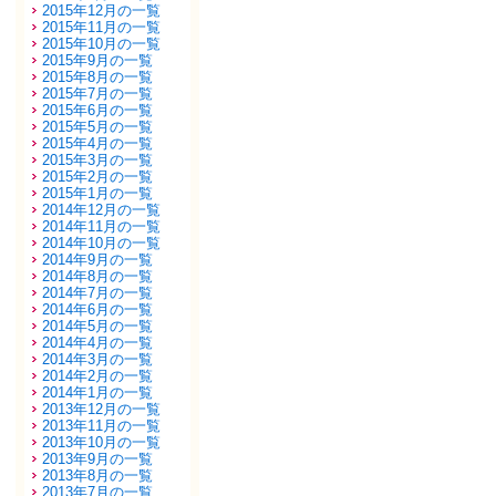
2015年12月の一覧
2015年11月の一覧
2015年10月の一覧
2015年9月の一覧
2015年8月の一覧
2015年7月の一覧
2015年6月の一覧
2015年5月の一覧
2015年4月の一覧
2015年3月の一覧
2015年2月の一覧
2015年1月の一覧
2014年12月の一覧
2014年11月の一覧
2014年10月の一覧
2014年9月の一覧
2014年8月の一覧
2014年7月の一覧
2014年6月の一覧
2014年5月の一覧
2014年4月の一覧
2014年3月の一覧
2014年2月の一覧
2014年1月の一覧
2013年12月の一覧
2013年11月の一覧
2013年10月の一覧
2013年9月の一覧
2013年8月の一覧
2013年7月の一覧