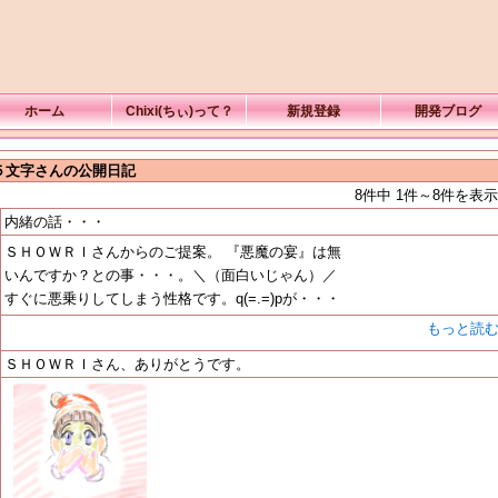
ホーム
Chixi(ちぃ)って？
新規登録
開発ブログ
５文字さんの公開日記
8件中 1件～8件を表示
内緒の話・・・
ＳＨＯＷＲＩさんからのご提案。 『悪魔の宴』は無
いんですか？との事・・・。＼（面白いじゃん）／
すぐに悪乗りしてしまう性格です。q(=.=)pが・・・
もっと読
ＳＨＯＷＲＩさん、ありがとうです。