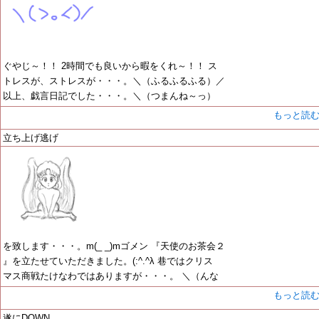
ぐやじ～！！ 2時間でも良いから暇をくれ～！！ ス
トレスが、ストレスが・・・。＼（ふるふるふる）／
以上、戯言日記でした・・・。＼（つまんね～っ）
もっと読
立ち上げ逃げ
を致します・・・。m(_ _)mゴメン 『天使のお茶会２
』を立たせていただきました。(:^.^λ 巷ではクリス
マス商戦たけなわではありますが・・・。 ＼（んな
もっと読
遂にDOWN