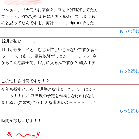
いやぁ～、『天使のお茶会２』立ち上げ逃げしてたん
で・・・。<(^o^;)あは 何にも無く終わってしまうも
のと思ってたんですよ、実話・・・。d(=.=) そした
もっと読
12月が怖い・・・。
11月からチョイと、むちゃ忙しいじゃないですかぁ～
っ！！ ＼（あっ、震災以降ずっとか・・・。）／ 今
からこんな調子で、12月に入るんですか？ 輸入ポテ
もっと読
この忙しさは何ですか！？
今年も残すところ一ｶ月半となりました。＼（はえ～
～～っ！！）／ 来年度の予定を作成しなければなり
ませぬ。(@o@;)げっ！ んな暇無いよ～～～～！！＼
もっと読
時間が欲しいじょ！！