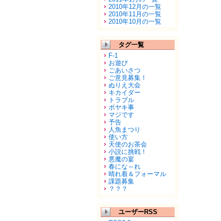
2010年12月の一覧
2010年11月の一覧
2010年10月の一覧
タグ一覧
F-1
お遊び
ごあいさつ
ご意見募集！
ぬりえ大会
キカイダー
トラブル
ボヤキ事
マジです
予告
人魚まつり
使い方
天使のお茶会
小説に挑戦！
悪魔の宴
春にな～れ
晴れ着＆フォーマル
課題募集
？？？
ユーザーRSS