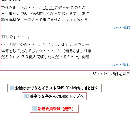
で休みましたよ・・・。_(_ _)_グデ～ッ このとこ
ろ年末が近づき、俄然忙しくなっております。 更に
輸入食材が、一部入って来てません。＼（天候不良）
もっと読
11月です・・・。
いつの間にやら・・・。＼（マジかよ）／ オラは一
体何をしてたんでしょう・・・。＼（知るかよ、仕事
だろ？）／ ７０億人突破したんだって？(=_=;) 食糧
もっと読
8件中 1件～8件を表示
お絵かきできるイラストSNS [Chixi(ちぃ)]とは？
英字５文字さんのBlogトップへ
新規会員登録（無料）