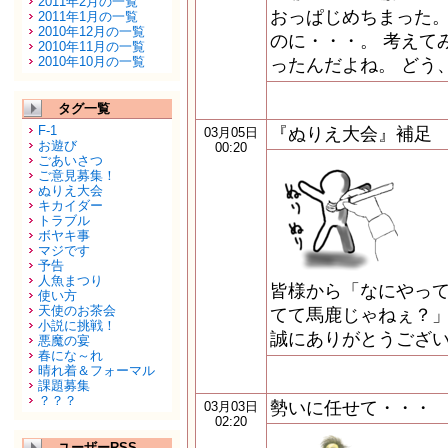
2011年2月の一覧
おっぱじめちまった。
2011年1月の一覧
2010年12月の一覧
のに・・・。 考えて
2010年11月の一覧
2010年10月の一覧
ったんだよね。 どう
タグ一覧
F-1
『ぬりえ大会』補足
03月05日
お遊び
00:20
ごあいさつ
ご意見募集！
ぬりえ大会
キカイダー
トラブル
ボヤキ事
マジです
予告
人魚まつり
皆様から「なにやって
使い方
天使のお茶会
てて馬鹿じゃねぇ？」
小説に挑戦！
誠にありがとうござい
悪魔の宴
春にな～れ
晴れ着＆フォーマル
課題募集
？？？
勢いに任せて・・・
03月03日
02:20
ユーザーRSS