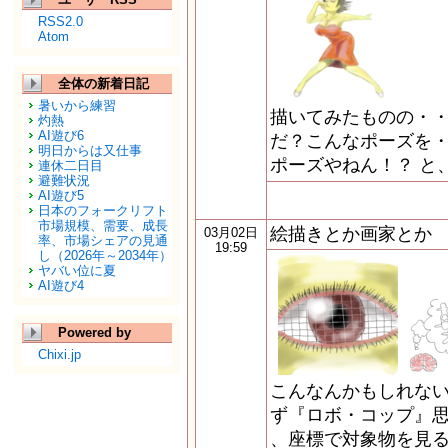
RSS2.0
Atom
全体の新着日記
暑いから練習
描いてみたものの・・
灼熱
AI遊び6
だ？こんなポーズを・
明日からは又仕事
ポーズやねん！？ と
連休二日目
避難状況
AI遊び5
日本のフォークリフト
市場規模、需要、成長
絵描きとか画家とか
03月02日
率、市場シェアの見通
19:59
し（2026年～2034年）
ヤバい位に夏
AI遊び4
Powered by
Chixi.jp
こんなんかもしれない。
ず『ロボ・コップ』思
、座標で対象物を見るの