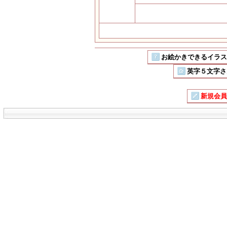
お絵かきできるイラストSN
英字５文字さ
新規会員