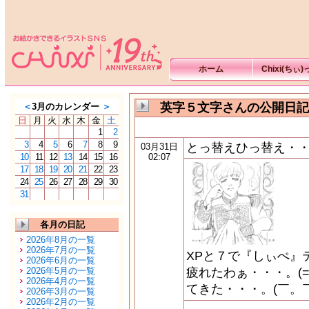
ホーム
Chixi(ちぃ
英字５文字さんの公開日記
＜
3月のカレンダー
＞
日
月
火
水
木
金
土
1
2
3
4
5
6
7
8
9
とっ替えひっ替え・
03月31日
10
11
12
13
14
15
16
02:07
17
18
19
20
21
22
23
24
25
26
27
28
29
30
31
各月の日記
2026年8月の一覧
2026年7月の一覧
XPと７で『しぃぺ』テ
2026年6月の一覧
2026年5月の一覧
疲れたわぁ・・・。(=
2026年4月の一覧
てきた・・・。(￣。
2026年3月の一覧
2026年2月の一覧