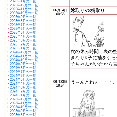
2026年1月の一覧
2025年12月の一覧
2025年11月の一覧
嫁取りVS婿取り
06月24日
2025年10月の一覧
00:58
2025年9月の一覧
2025年8月の一覧
2025年7月の一覧
2025年6月の一覧
2025年5月の一覧
2025年4月の一覧
2025年3月の一覧
2025年2月の一覧
2025年1月の一覧
次の休み時間、表の空
2024年12月の一覧
2024年11月の一覧
きなりK子に袖を引っ
2024年10月の一覧
子ちゃんがいたから
2024年9月の一覧
2024年8月の一覧
2024年7月の一覧
2024年6月の一覧
2024年5月の一覧
う～んとねぇ・・・
06月23日
2024年4月の一覧
18:54
2024年3月の一覧
2024年2月の一覧
2024年1月の一覧
2023年12月の一覧
2023年11月の一覧
2023年10月の一覧
2023年9月の一覧
2023年8月の一覧