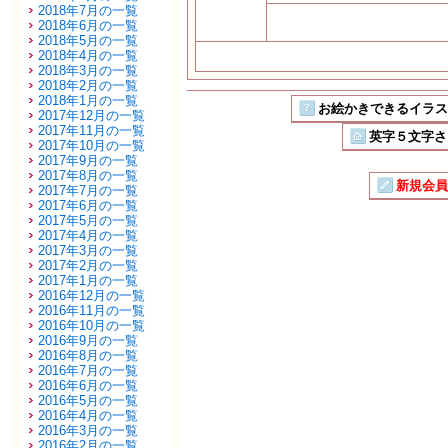
2018年7月の一覧
2018年6月の一覧
2018年5月の一覧
2018年4月の一覧
2018年3月の一覧
2018年2月の一覧
2018年1月の一覧
お絵かきできるイラストSN
2017年12月の一覧
2017年11月の一覧
英字５文字さ
2017年10月の一覧
2017年9月の一覧
2017年8月の一覧
新規会員
2017年7月の一覧
2017年6月の一覧
2017年5月の一覧
2017年4月の一覧
2017年3月の一覧
2017年2月の一覧
2017年1月の一覧
2016年12月の一覧
2016年11月の一覧
2016年10月の一覧
2016年9月の一覧
2016年8月の一覧
2016年7月の一覧
2016年6月の一覧
2016年5月の一覧
2016年4月の一覧
2016年3月の一覧
2016年2月の一覧