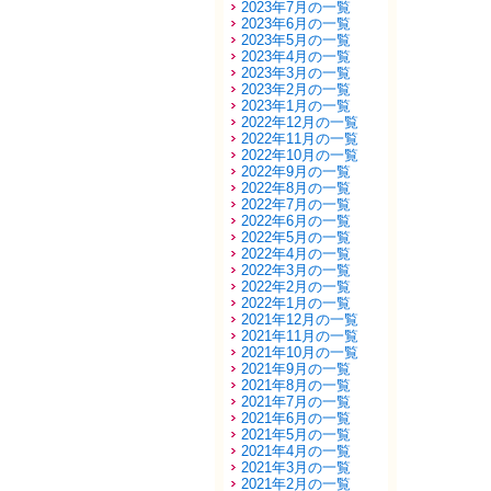
2023年7月の一覧
2023年6月の一覧
2023年5月の一覧
2023年4月の一覧
2023年3月の一覧
2023年2月の一覧
2023年1月の一覧
2022年12月の一覧
2022年11月の一覧
2022年10月の一覧
2022年9月の一覧
2022年8月の一覧
2022年7月の一覧
2022年6月の一覧
2022年5月の一覧
2022年4月の一覧
2022年3月の一覧
2022年2月の一覧
2022年1月の一覧
2021年12月の一覧
2021年11月の一覧
2021年10月の一覧
2021年9月の一覧
2021年8月の一覧
2021年7月の一覧
2021年6月の一覧
2021年5月の一覧
2021年4月の一覧
2021年3月の一覧
2021年2月の一覧