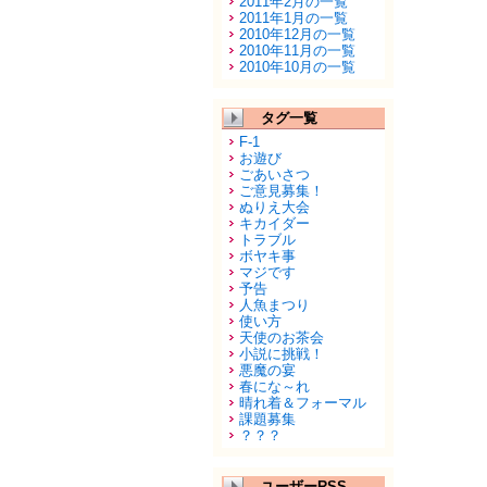
2011年2月の一覧
2011年1月の一覧
2010年12月の一覧
2010年11月の一覧
2010年10月の一覧
タグ一覧
F-1
お遊び
ごあいさつ
ご意見募集！
ぬりえ大会
キカイダー
トラブル
ボヤキ事
マジです
予告
人魚まつり
使い方
天使のお茶会
小説に挑戦！
悪魔の宴
春にな～れ
晴れ着＆フォーマル
課題募集
？？？
ユーザーRSS