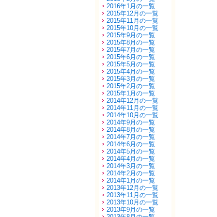
2016年1月の一覧
2015年12月の一覧
2015年11月の一覧
2015年10月の一覧
2015年9月の一覧
2015年8月の一覧
2015年7月の一覧
2015年6月の一覧
2015年5月の一覧
2015年4月の一覧
2015年3月の一覧
2015年2月の一覧
2015年1月の一覧
2014年12月の一覧
2014年11月の一覧
2014年10月の一覧
2014年9月の一覧
2014年8月の一覧
2014年7月の一覧
2014年6月の一覧
2014年5月の一覧
2014年4月の一覧
2014年3月の一覧
2014年2月の一覧
2014年1月の一覧
2013年12月の一覧
2013年11月の一覧
2013年10月の一覧
2013年9月の一覧
2013年8月の一覧