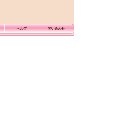
ヘルプ
問い合わせ