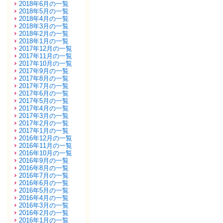
2018年6月の一覧
2018年5月の一覧
2018年4月の一覧
2018年3月の一覧
2018年2月の一覧
2018年1月の一覧
2017年12月の一覧
2017年11月の一覧
2017年10月の一覧
2017年9月の一覧
2017年8月の一覧
2017年7月の一覧
2017年6月の一覧
2017年5月の一覧
2017年4月の一覧
2017年3月の一覧
2017年2月の一覧
2017年1月の一覧
2016年12月の一覧
2016年11月の一覧
2016年10月の一覧
2016年9月の一覧
2016年8月の一覧
2016年7月の一覧
2016年6月の一覧
2016年5月の一覧
2016年4月の一覧
2016年3月の一覧
2016年2月の一覧
2016年1月の一覧