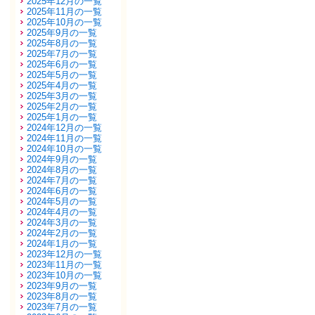
2025年12月の一覧
2025年11月の一覧
2025年10月の一覧
2025年9月の一覧
2025年8月の一覧
2025年7月の一覧
2025年6月の一覧
2025年5月の一覧
2025年4月の一覧
2025年3月の一覧
2025年2月の一覧
2025年1月の一覧
2024年12月の一覧
2024年11月の一覧
2024年10月の一覧
2024年9月の一覧
2024年8月の一覧
2024年7月の一覧
2024年6月の一覧
2024年5月の一覧
2024年4月の一覧
2024年3月の一覧
2024年2月の一覧
2024年1月の一覧
2023年12月の一覧
2023年11月の一覧
2023年10月の一覧
2023年9月の一覧
2023年8月の一覧
2023年7月の一覧