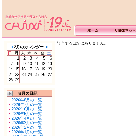
ホーム
Chixi(ちぃ
該当する日記はありません。
＜
2月のカレンダー
＞
日
月
火
水
木
金
土
1
2
3
4
5
6
7
8
9
10
11
12
13
14
15
16
17
18
19
20
21
22
23
24
25
26
27
28
29
各月の日記
2026年8月の一覧
2026年7月の一覧
2026年6月の一覧
2026年5月の一覧
2026年4月の一覧
2026年3月の一覧
2026年2月の一覧
2026年1月の一覧