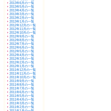
2013年6月の一覧
2013年5月の一覧
2013年4月の一覧
2013年3月の一覧
2013年2月の一覧
2013年1月の一覧
2012年12月の一覧
2012年11月の一覧
2012年10月の一覧
2012年9月の一覧
2012年8月の一覧
2012年7月の一覧
2012年6月の一覧
2012年5月の一覧
2012年4月の一覧
2012年3月の一覧
2012年2月の一覧
2012年1月の一覧
2011年12月の一覧
2011年11月の一覧
2011年10月の一覧
2011年9月の一覧
2011年8月の一覧
2011年7月の一覧
2011年6月の一覧
2011年5月の一覧
2011年4月の一覧
2011年3月の一覧
2011年2月の一覧
2011年1月の一覧