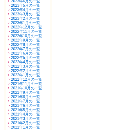
2023年6月の一覧
2023年5月の一覧
2023年4月の一覧
2023年3月の一覧
2023年2月の一覧
2023年1月の一覧
2022年12月の一覧
2022年11月の一覧
2022年10月の一覧
2022年9月の一覧
2022年8月の一覧
2022年7月の一覧
2022年6月の一覧
2022年5月の一覧
2022年4月の一覧
2022年3月の一覧
2022年2月の一覧
2022年1月の一覧
2021年12月の一覧
2021年11月の一覧
2021年10月の一覧
2021年9月の一覧
2021年8月の一覧
2021年7月の一覧
2021年6月の一覧
2021年5月の一覧
2021年4月の一覧
2021年3月の一覧
2021年2月の一覧
2021年1月の一覧