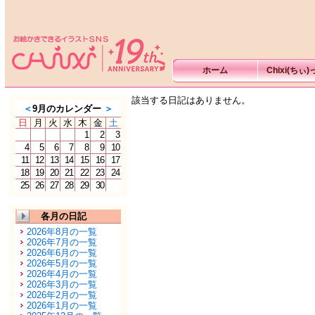
ホーム
Chixi(ちぃ
該当する日記はありません。
＜
9月のカレンダー
＞
日
月
火
水
木
金
土
1
2
3
4
5
6
7
8
9
10
11
12
13
14
15
16
17
18
19
20
21
22
23
24
25
26
27
28
29
30
各月の日記
2026年8月の一覧
2026年7月の一覧
2026年6月の一覧
2026年5月の一覧
2026年4月の一覧
2026年3月の一覧
2026年2月の一覧
2026年1月の一覧