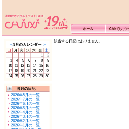
ホーム
Chixi(ちぃ
該当する日記はありません。
＜
9月のカレンダー
＞
日
月
火
水
木
金
土
1
2
3
4
5
6
7
8
9
10
11
12
13
14
15
16
17
18
19
20
21
22
23
24
25
26
27
28
29
30
各月の日記
2026年8月の一覧
2026年7月の一覧
2026年6月の一覧
2026年5月の一覧
2026年4月の一覧
2026年3月の一覧
2026年2月の一覧
2026年1月の一覧