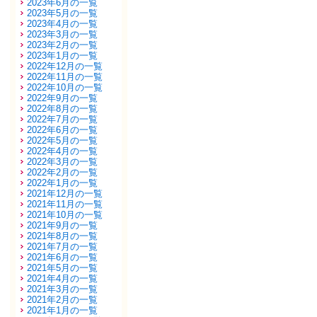
2023年6月の一覧
2023年5月の一覧
2023年4月の一覧
2023年3月の一覧
2023年2月の一覧
2023年1月の一覧
2022年12月の一覧
2022年11月の一覧
2022年10月の一覧
2022年9月の一覧
2022年8月の一覧
2022年7月の一覧
2022年6月の一覧
2022年5月の一覧
2022年4月の一覧
2022年3月の一覧
2022年2月の一覧
2022年1月の一覧
2021年12月の一覧
2021年11月の一覧
2021年10月の一覧
2021年9月の一覧
2021年8月の一覧
2021年7月の一覧
2021年6月の一覧
2021年5月の一覧
2021年4月の一覧
2021年3月の一覧
2021年2月の一覧
2021年1月の一覧