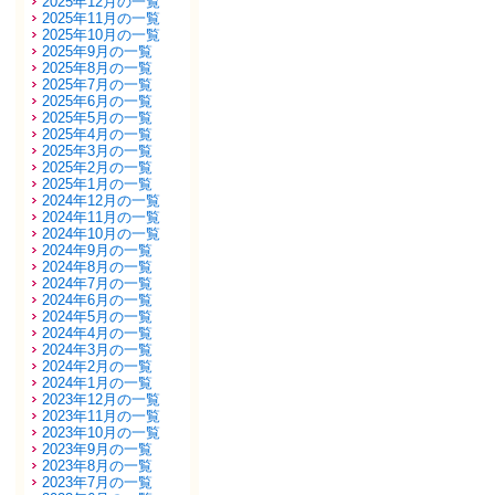
2025年12月の一覧
2025年11月の一覧
2025年10月の一覧
2025年9月の一覧
2025年8月の一覧
2025年7月の一覧
2025年6月の一覧
2025年5月の一覧
2025年4月の一覧
2025年3月の一覧
2025年2月の一覧
2025年1月の一覧
2024年12月の一覧
2024年11月の一覧
2024年10月の一覧
2024年9月の一覧
2024年8月の一覧
2024年7月の一覧
2024年6月の一覧
2024年5月の一覧
2024年4月の一覧
2024年3月の一覧
2024年2月の一覧
2024年1月の一覧
2023年12月の一覧
2023年11月の一覧
2023年10月の一覧
2023年9月の一覧
2023年8月の一覧
2023年7月の一覧