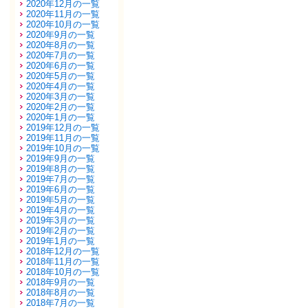
2020年12月の一覧
2020年11月の一覧
2020年10月の一覧
2020年9月の一覧
2020年8月の一覧
2020年7月の一覧
2020年6月の一覧
2020年5月の一覧
2020年4月の一覧
2020年3月の一覧
2020年2月の一覧
2020年1月の一覧
2019年12月の一覧
2019年11月の一覧
2019年10月の一覧
2019年9月の一覧
2019年8月の一覧
2019年7月の一覧
2019年6月の一覧
2019年5月の一覧
2019年4月の一覧
2019年3月の一覧
2019年2月の一覧
2019年1月の一覧
2018年12月の一覧
2018年11月の一覧
2018年10月の一覧
2018年9月の一覧
2018年8月の一覧
2018年7月の一覧