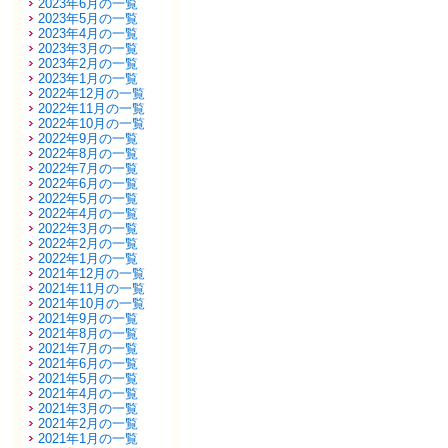
2023年6月の一覧
2023年5月の一覧
2023年4月の一覧
2023年3月の一覧
2023年2月の一覧
2023年1月の一覧
2022年12月の一覧
2022年11月の一覧
2022年10月の一覧
2022年9月の一覧
2022年8月の一覧
2022年7月の一覧
2022年6月の一覧
2022年5月の一覧
2022年4月の一覧
2022年3月の一覧
2022年2月の一覧
2022年1月の一覧
2021年12月の一覧
2021年11月の一覧
2021年10月の一覧
2021年9月の一覧
2021年8月の一覧
2021年7月の一覧
2021年6月の一覧
2021年5月の一覧
2021年4月の一覧
2021年3月の一覧
2021年2月の一覧
2021年1月の一覧