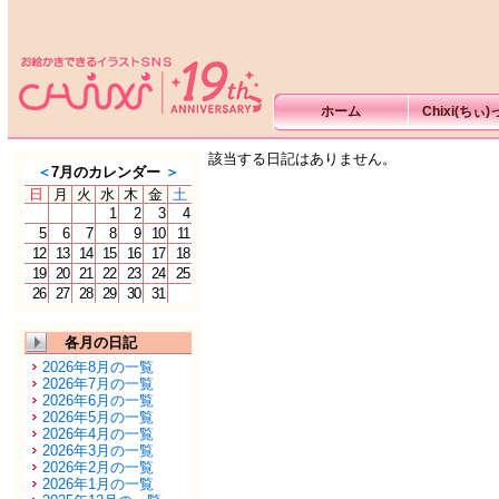
ホーム
Chixi(ちぃ
該当する日記はありません。
＜
7月のカレンダー
＞
日
月
火
水
木
金
土
1
2
3
4
5
6
7
8
9
10
11
12
13
14
15
16
17
18
19
20
21
22
23
24
25
26
27
28
29
30
31
各月の日記
2026年8月の一覧
2026年7月の一覧
2026年6月の一覧
2026年5月の一覧
2026年4月の一覧
2026年3月の一覧
2026年2月の一覧
2026年1月の一覧