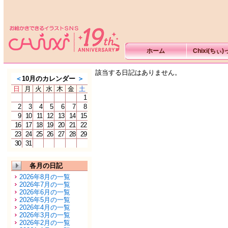
ホーム
Chixi(ちぃ
該当する日記はありません。
＜
10月のカレンダー
＞
日
月
火
水
木
金
土
1
2
3
4
5
6
7
8
9
10
11
12
13
14
15
16
17
18
19
20
21
22
23
24
25
26
27
28
29
30
31
各月の日記
2026年8月の一覧
2026年7月の一覧
2026年6月の一覧
2026年5月の一覧
2026年4月の一覧
2026年3月の一覧
2026年2月の一覧