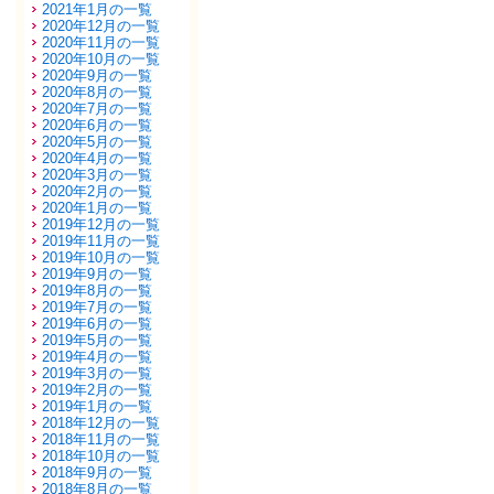
2021年1月の一覧
2020年12月の一覧
2020年11月の一覧
2020年10月の一覧
2020年9月の一覧
2020年8月の一覧
2020年7月の一覧
2020年6月の一覧
2020年5月の一覧
2020年4月の一覧
2020年3月の一覧
2020年2月の一覧
2020年1月の一覧
2019年12月の一覧
2019年11月の一覧
2019年10月の一覧
2019年9月の一覧
2019年8月の一覧
2019年7月の一覧
2019年6月の一覧
2019年5月の一覧
2019年4月の一覧
2019年3月の一覧
2019年2月の一覧
2019年1月の一覧
2018年12月の一覧
2018年11月の一覧
2018年10月の一覧
2018年9月の一覧
2018年8月の一覧