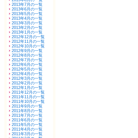
2013年7月の一覧
2013年6月の一覧
2013年5月の一覧
2013年4月の一覧
2013年3月の一覧
2013年2月の一覧
2013年1月の一覧
2012年12月の一覧
2012年11月の一覧
2012年10月の一覧
2012年9月の一覧
2012年8月の一覧
2012年7月の一覧
2012年6月の一覧
2012年5月の一覧
2012年4月の一覧
2012年3月の一覧
2012年2月の一覧
2012年1月の一覧
2011年12月の一覧
2011年11月の一覧
2011年10月の一覧
2011年9月の一覧
2011年8月の一覧
2011年7月の一覧
2011年6月の一覧
2011年5月の一覧
2011年4月の一覧
2011年3月の一覧