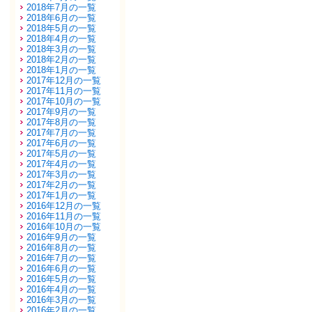
2018年7月の一覧
2018年6月の一覧
2018年5月の一覧
2018年4月の一覧
2018年3月の一覧
2018年2月の一覧
2018年1月の一覧
2017年12月の一覧
2017年11月の一覧
2017年10月の一覧
2017年9月の一覧
2017年8月の一覧
2017年7月の一覧
2017年6月の一覧
2017年5月の一覧
2017年4月の一覧
2017年3月の一覧
2017年2月の一覧
2017年1月の一覧
2016年12月の一覧
2016年11月の一覧
2016年10月の一覧
2016年9月の一覧
2016年8月の一覧
2016年7月の一覧
2016年6月の一覧
2016年5月の一覧
2016年4月の一覧
2016年3月の一覧
2016年2月の一覧