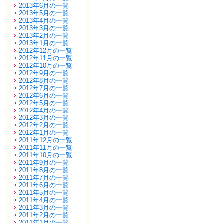
2013年6月の一覧
2013年5月の一覧
2013年4月の一覧
2013年3月の一覧
2013年2月の一覧
2013年1月の一覧
2012年12月の一覧
2012年11月の一覧
2012年10月の一覧
2012年9月の一覧
2012年8月の一覧
2012年7月の一覧
2012年6月の一覧
2012年5月の一覧
2012年4月の一覧
2012年3月の一覧
2012年2月の一覧
2012年1月の一覧
2011年12月の一覧
2011年11月の一覧
2011年10月の一覧
2011年9月の一覧
2011年8月の一覧
2011年7月の一覧
2011年6月の一覧
2011年5月の一覧
2011年4月の一覧
2011年3月の一覧
2011年2月の一覧
2011年1月の一覧