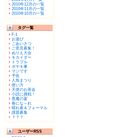
2010年12月の一覧
2010年11月の一覧
2010年10月の一覧
タグ一覧
F-1
お遊び
ごあいさつ
ご意見募集！
ぬりえ大会
キカイダー
トラブル
ボヤキ事
マジです
予告
人魚まつり
使い方
天使のお茶会
小説に挑戦！
悪魔の宴
春にな～れ
晴れ着＆フォーマル
課題募集
？？？
ユーザーRSS