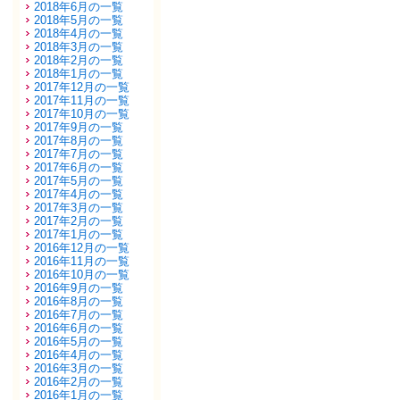
2018年6月の一覧
2018年5月の一覧
2018年4月の一覧
2018年3月の一覧
2018年2月の一覧
2018年1月の一覧
2017年12月の一覧
2017年11月の一覧
2017年10月の一覧
2017年9月の一覧
2017年8月の一覧
2017年7月の一覧
2017年6月の一覧
2017年5月の一覧
2017年4月の一覧
2017年3月の一覧
2017年2月の一覧
2017年1月の一覧
2016年12月の一覧
2016年11月の一覧
2016年10月の一覧
2016年9月の一覧
2016年8月の一覧
2016年7月の一覧
2016年6月の一覧
2016年5月の一覧
2016年4月の一覧
2016年3月の一覧
2016年2月の一覧
2016年1月の一覧