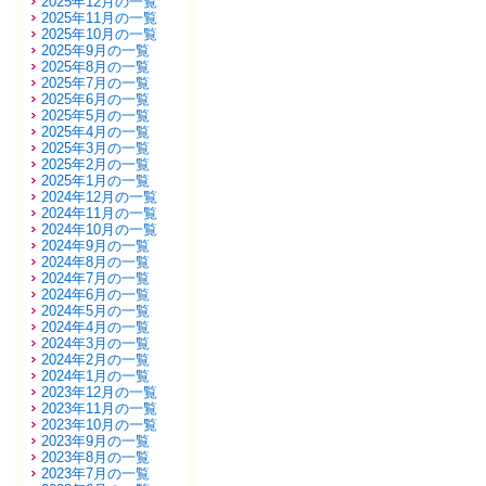
2025年12月の一覧
2025年11月の一覧
2025年10月の一覧
2025年9月の一覧
2025年8月の一覧
2025年7月の一覧
2025年6月の一覧
2025年5月の一覧
2025年4月の一覧
2025年3月の一覧
2025年2月の一覧
2025年1月の一覧
2024年12月の一覧
2024年11月の一覧
2024年10月の一覧
2024年9月の一覧
2024年8月の一覧
2024年7月の一覧
2024年6月の一覧
2024年5月の一覧
2024年4月の一覧
2024年3月の一覧
2024年2月の一覧
2024年1月の一覧
2023年12月の一覧
2023年11月の一覧
2023年10月の一覧
2023年9月の一覧
2023年8月の一覧
2023年7月の一覧