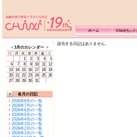
ホーム
Chixi(ちぃ
該当する日記はありません。
＜
3月のカレンダー
＞
日
月
火
水
木
金
土
1
2
3
4
5
6
7
8
9
10
11
12
13
14
15
16
17
18
19
20
21
22
23
24
25
26
27
28
29
30
31
各月の日記
2026年8月の一覧
2026年7月の一覧
2026年6月の一覧
2026年5月の一覧
2026年4月の一覧
2026年3月の一覧
2026年2月の一覧
2026年1月の一覧