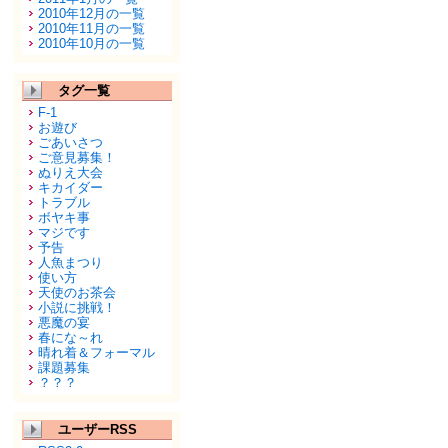
2010年12月の一覧
2010年11月の一覧
2010年10月の一覧
タグ一覧
F-1
お遊び
ごあいさつ
ご意見募集！
ぬりえ大会
キカイダー
トラブル
ボヤキ事
マジです
予告
人魚まつり
使い方
天使のお茶会
小説に挑戦！
悪魔の宴
春にな～れ
晴れ着＆フォーマル
課題募集
？？？
ユーザーRSS