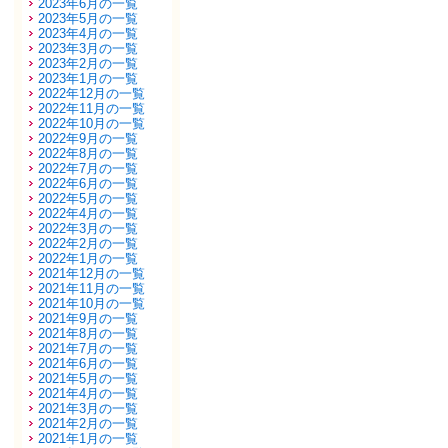
2023年6月の一覧
2023年5月の一覧
2023年4月の一覧
2023年3月の一覧
2023年2月の一覧
2023年1月の一覧
2022年12月の一覧
2022年11月の一覧
2022年10月の一覧
2022年9月の一覧
2022年8月の一覧
2022年7月の一覧
2022年6月の一覧
2022年5月の一覧
2022年4月の一覧
2022年3月の一覧
2022年2月の一覧
2022年1月の一覧
2021年12月の一覧
2021年11月の一覧
2021年10月の一覧
2021年9月の一覧
2021年8月の一覧
2021年7月の一覧
2021年6月の一覧
2021年5月の一覧
2021年4月の一覧
2021年3月の一覧
2021年2月の一覧
2021年1月の一覧