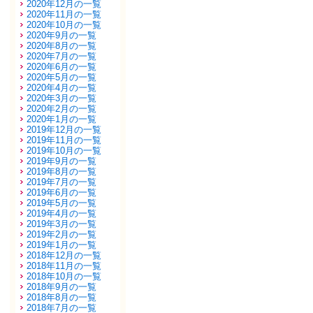
2020年12月の一覧
2020年11月の一覧
2020年10月の一覧
2020年9月の一覧
2020年8月の一覧
2020年7月の一覧
2020年6月の一覧
2020年5月の一覧
2020年4月の一覧
2020年3月の一覧
2020年2月の一覧
2020年1月の一覧
2019年12月の一覧
2019年11月の一覧
2019年10月の一覧
2019年9月の一覧
2019年8月の一覧
2019年7月の一覧
2019年6月の一覧
2019年5月の一覧
2019年4月の一覧
2019年3月の一覧
2019年2月の一覧
2019年1月の一覧
2018年12月の一覧
2018年11月の一覧
2018年10月の一覧
2018年9月の一覧
2018年8月の一覧
2018年7月の一覧