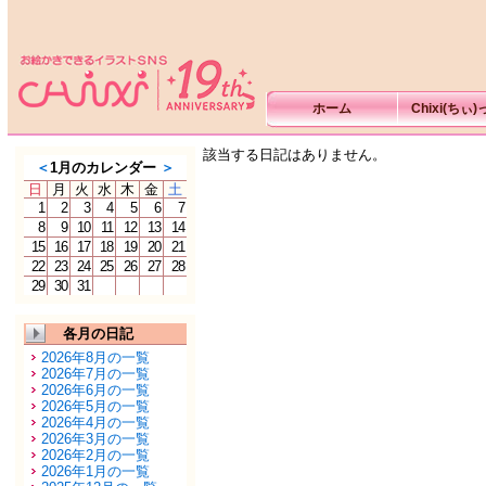
ホーム
Chixi(ちぃ
該当する日記はありません。
＜
1月のカレンダー
＞
日
月
火
水
木
金
土
1
2
3
4
5
6
7
8
9
10
11
12
13
14
15
16
17
18
19
20
21
22
23
24
25
26
27
28
29
30
31
各月の日記
2026年8月の一覧
2026年7月の一覧
2026年6月の一覧
2026年5月の一覧
2026年4月の一覧
2026年3月の一覧
2026年2月の一覧
2026年1月の一覧