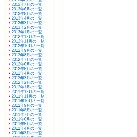
2013年7月の一覧
2013年6月の一覧
2013年5月の一覧
2013年4月の一覧
2013年3月の一覧
2013年2月の一覧
2013年1月の一覧
2012年12月の一覧
2012年11月の一覧
2012年10月の一覧
2012年9月の一覧
2012年8月の一覧
2012年7月の一覧
2012年6月の一覧
2012年5月の一覧
2012年4月の一覧
2012年3月の一覧
2012年2月の一覧
2012年1月の一覧
2011年12月の一覧
2011年11月の一覧
2011年10月の一覧
2011年9月の一覧
2011年8月の一覧
2011年7月の一覧
2011年6月の一覧
2011年5月の一覧
2011年4月の一覧
2011年3月の一覧