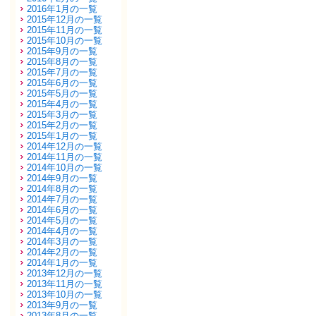
2016年1月の一覧
2015年12月の一覧
2015年11月の一覧
2015年10月の一覧
2015年9月の一覧
2015年8月の一覧
2015年7月の一覧
2015年6月の一覧
2015年5月の一覧
2015年4月の一覧
2015年3月の一覧
2015年2月の一覧
2015年1月の一覧
2014年12月の一覧
2014年11月の一覧
2014年10月の一覧
2014年9月の一覧
2014年8月の一覧
2014年7月の一覧
2014年6月の一覧
2014年5月の一覧
2014年4月の一覧
2014年3月の一覧
2014年2月の一覧
2014年1月の一覧
2013年12月の一覧
2013年11月の一覧
2013年10月の一覧
2013年9月の一覧
2013年8月の一覧