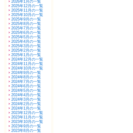
2026年1月の一覧
2025年12月の一覧
2025年11月の一覧
2025年10月の一覧
2025年9月の一覧
2025年8月の一覧
2025年7月の一覧
2025年6月の一覧
2025年5月の一覧
2025年4月の一覧
2025年3月の一覧
2025年2月の一覧
2025年1月の一覧
2024年12月の一覧
2024年11月の一覧
2024年10月の一覧
2024年9月の一覧
2024年8月の一覧
2024年7月の一覧
2024年6月の一覧
2024年5月の一覧
2024年4月の一覧
2024年3月の一覧
2024年2月の一覧
2024年1月の一覧
2023年12月の一覧
2023年11月の一覧
2023年10月の一覧
2023年9月の一覧
2023年8月の一覧