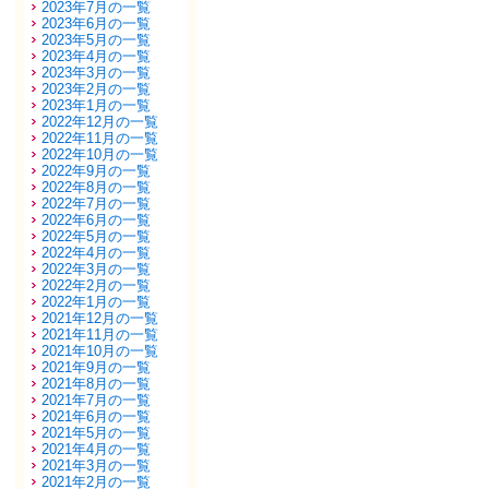
2023年7月の一覧
2023年6月の一覧
2023年5月の一覧
2023年4月の一覧
2023年3月の一覧
2023年2月の一覧
2023年1月の一覧
2022年12月の一覧
2022年11月の一覧
2022年10月の一覧
2022年9月の一覧
2022年8月の一覧
2022年7月の一覧
2022年6月の一覧
2022年5月の一覧
2022年4月の一覧
2022年3月の一覧
2022年2月の一覧
2022年1月の一覧
2021年12月の一覧
2021年11月の一覧
2021年10月の一覧
2021年9月の一覧
2021年8月の一覧
2021年7月の一覧
2021年6月の一覧
2021年5月の一覧
2021年4月の一覧
2021年3月の一覧
2021年2月の一覧