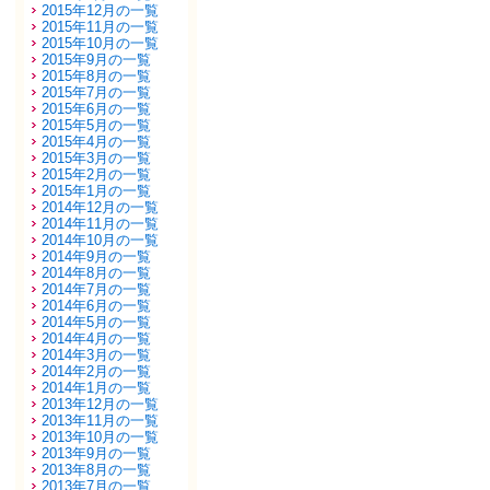
2015年12月の一覧
2015年11月の一覧
2015年10月の一覧
2015年9月の一覧
2015年8月の一覧
2015年7月の一覧
2015年6月の一覧
2015年5月の一覧
2015年4月の一覧
2015年3月の一覧
2015年2月の一覧
2015年1月の一覧
2014年12月の一覧
2014年11月の一覧
2014年10月の一覧
2014年9月の一覧
2014年8月の一覧
2014年7月の一覧
2014年6月の一覧
2014年5月の一覧
2014年4月の一覧
2014年3月の一覧
2014年2月の一覧
2014年1月の一覧
2013年12月の一覧
2013年11月の一覧
2013年10月の一覧
2013年9月の一覧
2013年8月の一覧
2013年7月の一覧