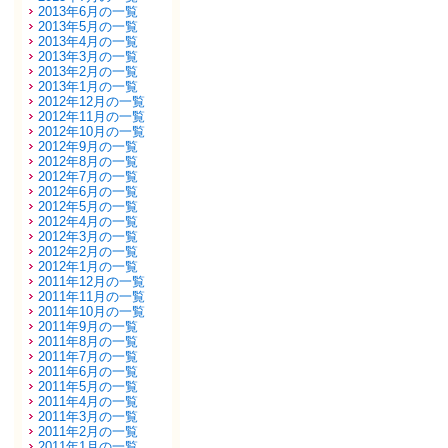
2013年6月の一覧
2013年5月の一覧
2013年4月の一覧
2013年3月の一覧
2013年2月の一覧
2013年1月の一覧
2012年12月の一覧
2012年11月の一覧
2012年10月の一覧
2012年9月の一覧
2012年8月の一覧
2012年7月の一覧
2012年6月の一覧
2012年5月の一覧
2012年4月の一覧
2012年3月の一覧
2012年2月の一覧
2012年1月の一覧
2011年12月の一覧
2011年11月の一覧
2011年10月の一覧
2011年9月の一覧
2011年8月の一覧
2011年7月の一覧
2011年6月の一覧
2011年5月の一覧
2011年4月の一覧
2011年3月の一覧
2011年2月の一覧
2011年1月の一覧