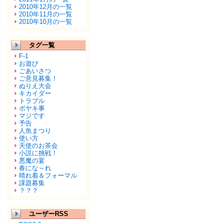
2010年12月の一覧
2010年11月の一覧
2010年10月の一覧
タグ一覧
F-1
お遊び
ごあいさつ
ご意見募集！
ぬりえ大会
キカイダー
トラブル
ボヤキ事
マジです
予告
人魚まつり
使い方
天使のお茶会
小説に挑戦！
悪魔の宴
春にな～れ
晴れ着＆フォーマル
課題募集
？？？
ユーザーRSS