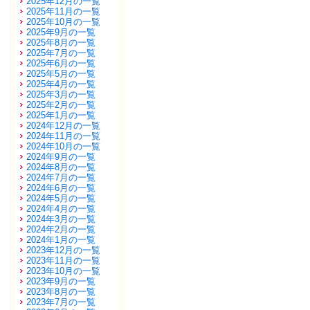
2025年12月の一覧
2025年11月の一覧
2025年10月の一覧
2025年9月の一覧
2025年8月の一覧
2025年7月の一覧
2025年6月の一覧
2025年5月の一覧
2025年4月の一覧
2025年3月の一覧
2025年2月の一覧
2025年1月の一覧
2024年12月の一覧
2024年11月の一覧
2024年10月の一覧
2024年9月の一覧
2024年8月の一覧
2024年7月の一覧
2024年6月の一覧
2024年5月の一覧
2024年4月の一覧
2024年3月の一覧
2024年2月の一覧
2024年1月の一覧
2023年12月の一覧
2023年11月の一覧
2023年10月の一覧
2023年9月の一覧
2023年8月の一覧
2023年7月の一覧