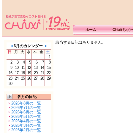
ホーム
Chixi(ちぃ
該当する日記はありません。
＜
6月のカレンダー
＞
日
月
火
水
木
金
土
1
2
3
4
5
6
7
8
9
10
11
12
13
14
15
16
17
18
19
20
21
22
23
24
25
26
27
28
29
30
各月の日記
2026年8月の一覧
2026年7月の一覧
2026年6月の一覧
2026年5月の一覧
2026年4月の一覧
2026年3月の一覧
2026年2月の一覧