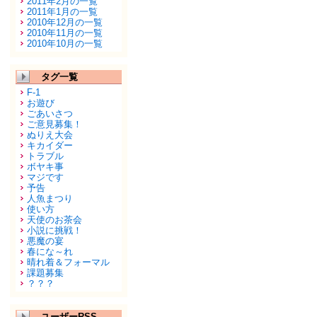
2011年2月の一覧
2011年1月の一覧
2010年12月の一覧
2010年11月の一覧
2010年10月の一覧
タグ一覧
F-1
お遊び
ごあいさつ
ご意見募集！
ぬりえ大会
キカイダー
トラブル
ボヤキ事
マジです
予告
人魚まつり
使い方
天使のお茶会
小説に挑戦！
悪魔の宴
春にな～れ
晴れ着＆フォーマル
課題募集
？？？
ユーザーRSS