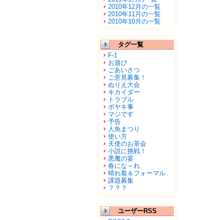
2010年12月の一覧
2010年11月の一覧
2010年10月の一覧
タグ一覧
F-1
お遊び
ごあいさつ
ご意見募集！
ぬりえ大会
キカイダー
トラブル
ボヤキ事
マジです
予告
人魚まつり
使い方
天使のお茶会
小説に挑戦！
悪魔の宴
春にな～れ
晴れ着＆フォーマル
課題募集
？？？
ユーザーRSS