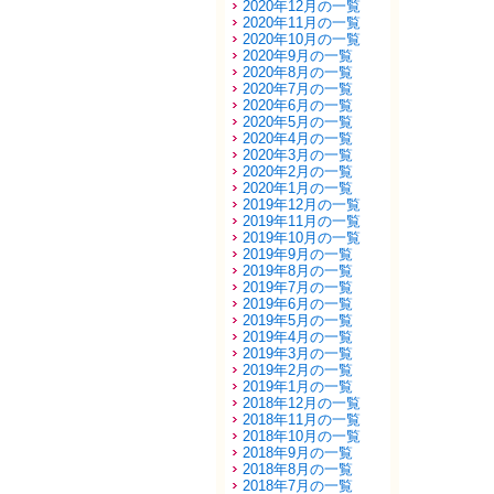
2020年12月の一覧
2020年11月の一覧
2020年10月の一覧
2020年9月の一覧
2020年8月の一覧
2020年7月の一覧
2020年6月の一覧
2020年5月の一覧
2020年4月の一覧
2020年3月の一覧
2020年2月の一覧
2020年1月の一覧
2019年12月の一覧
2019年11月の一覧
2019年10月の一覧
2019年9月の一覧
2019年8月の一覧
2019年7月の一覧
2019年6月の一覧
2019年5月の一覧
2019年4月の一覧
2019年3月の一覧
2019年2月の一覧
2019年1月の一覧
2018年12月の一覧
2018年11月の一覧
2018年10月の一覧
2018年9月の一覧
2018年8月の一覧
2018年7月の一覧