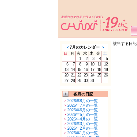
該当する日記
＜
7月のカレンダー
＞
日
月
火
水
木
金
土
1
2
3
4
5
6
7
8
9
10
11
12
13
14
15
16
17
18
19
20
21
22
23
24
25
26
27
28
29
30
31
各月の日記
2026年8月の一覧
2026年7月の一覧
2026年6月の一覧
2026年5月の一覧
2026年4月の一覧
2026年3月の一覧
2026年2月の一覧
2026年1月の一覧