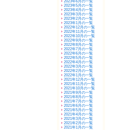
2023年6月の一覧
2023年5月の一覧
2023年4月の一覧
2023年3月の一覧
2023年2月の一覧
2023年1月の一覧
2022年12月の一覧
2022年11月の一覧
2022年10月の一覧
2022年9月の一覧
2022年8月の一覧
2022年7月の一覧
2022年6月の一覧
2022年5月の一覧
2022年4月の一覧
2022年3月の一覧
2022年2月の一覧
2022年1月の一覧
2021年12月の一覧
2021年11月の一覧
2021年10月の一覧
2021年9月の一覧
2021年8月の一覧
2021年7月の一覧
2021年6月の一覧
2021年5月の一覧
2021年4月の一覧
2021年3月の一覧
2021年2月の一覧
2021年1月の一覧