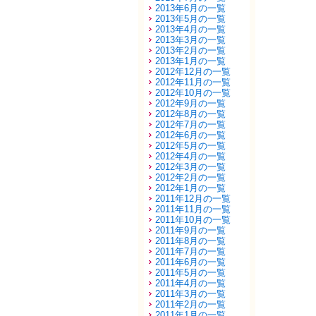
2013年6月の一覧
2013年5月の一覧
2013年4月の一覧
2013年3月の一覧
2013年2月の一覧
2013年1月の一覧
2012年12月の一覧
2012年11月の一覧
2012年10月の一覧
2012年9月の一覧
2012年8月の一覧
2012年7月の一覧
2012年6月の一覧
2012年5月の一覧
2012年4月の一覧
2012年3月の一覧
2012年2月の一覧
2012年1月の一覧
2011年12月の一覧
2011年11月の一覧
2011年10月の一覧
2011年9月の一覧
2011年8月の一覧
2011年7月の一覧
2011年6月の一覧
2011年5月の一覧
2011年4月の一覧
2011年3月の一覧
2011年2月の一覧
2011年1月の一覧