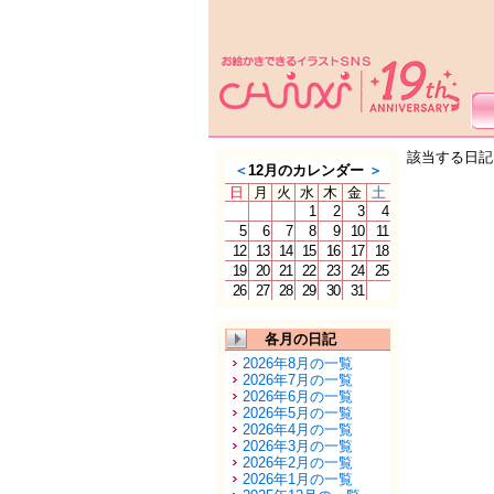
該当する日記
＜
12月のカレンダー
＞
日
月
火
水
木
金
土
1
2
3
4
5
6
7
8
9
10
11
12
13
14
15
16
17
18
19
20
21
22
23
24
25
26
27
28
29
30
31
各月の日記
2026年8月の一覧
2026年7月の一覧
2026年6月の一覧
2026年5月の一覧
2026年4月の一覧
2026年3月の一覧
2026年2月の一覧
2026年1月の一覧