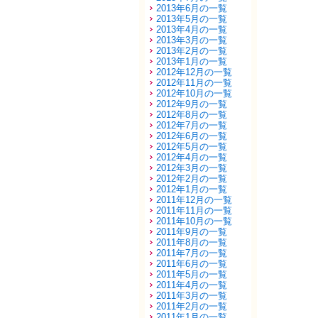
2013年6月の一覧
2013年5月の一覧
2013年4月の一覧
2013年3月の一覧
2013年2月の一覧
2013年1月の一覧
2012年12月の一覧
2012年11月の一覧
2012年10月の一覧
2012年9月の一覧
2012年8月の一覧
2012年7月の一覧
2012年6月の一覧
2012年5月の一覧
2012年4月の一覧
2012年3月の一覧
2012年2月の一覧
2012年1月の一覧
2011年12月の一覧
2011年11月の一覧
2011年10月の一覧
2011年9月の一覧
2011年8月の一覧
2011年7月の一覧
2011年6月の一覧
2011年5月の一覧
2011年4月の一覧
2011年3月の一覧
2011年2月の一覧
2011年1月の一覧