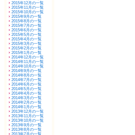
2015年12月の一覧
2015年11月の一覧
2015年10月の一覧
2015年9月の一覧
2015年8月の一覧
2015年7月の一覧
2015年6月の一覧
2015年5月の一覧
2015年4月の一覧
2015年3月の一覧
2015年2月の一覧
2015年1月の一覧
2014年12月の一覧
2014年11月の一覧
2014年10月の一覧
2014年9月の一覧
2014年8月の一覧
2014年7月の一覧
2014年6月の一覧
2014年5月の一覧
2014年4月の一覧
2014年3月の一覧
2014年2月の一覧
2014年1月の一覧
2013年12月の一覧
2013年11月の一覧
2013年10月の一覧
2013年9月の一覧
2013年8月の一覧
2013年7月の一覧