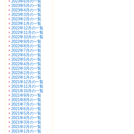
2023年6月の一覧
2023年5月の一覧
2023年4月の一覧
2023年3月の一覧
2023年2月の一覧
2023年1月の一覧
2022年12月の一覧
2022年11月の一覧
2022年10月の一覧
2022年9月の一覧
2022年8月の一覧
2022年7月の一覧
2022年6月の一覧
2022年5月の一覧
2022年4月の一覧
2022年3月の一覧
2022年2月の一覧
2022年1月の一覧
2021年12月の一覧
2021年11月の一覧
2021年10月の一覧
2021年9月の一覧
2021年8月の一覧
2021年7月の一覧
2021年6月の一覧
2021年5月の一覧
2021年4月の一覧
2021年3月の一覧
2021年2月の一覧
2021年1月の一覧