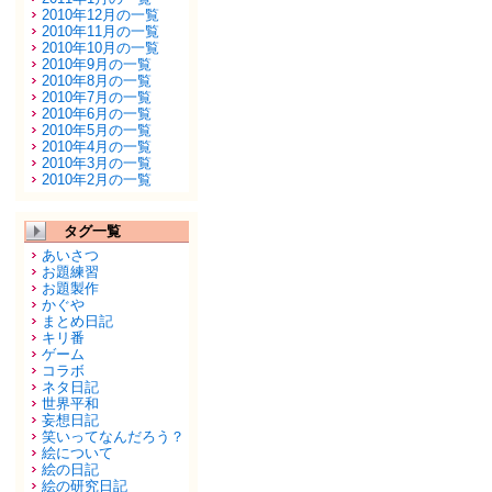
2010年12月の一覧
2010年11月の一覧
2010年10月の一覧
2010年9月の一覧
2010年8月の一覧
2010年7月の一覧
2010年6月の一覧
2010年5月の一覧
2010年4月の一覧
2010年3月の一覧
2010年2月の一覧
タグ一覧
あいさつ
お題練習
お題製作
かぐや
まとめ日記
キリ番
ゲーム
コラボ
ネタ日記
世界平和
妄想日記
笑いってなんだろう？
絵について
絵の日記
絵の研究日記