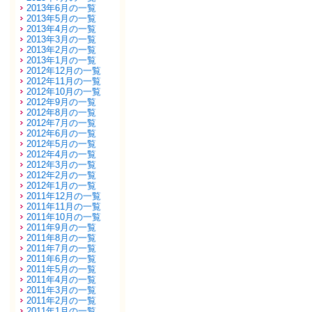
2013年6月の一覧
2013年5月の一覧
2013年4月の一覧
2013年3月の一覧
2013年2月の一覧
2013年1月の一覧
2012年12月の一覧
2012年11月の一覧
2012年10月の一覧
2012年9月の一覧
2012年8月の一覧
2012年7月の一覧
2012年6月の一覧
2012年5月の一覧
2012年4月の一覧
2012年3月の一覧
2012年2月の一覧
2012年1月の一覧
2011年12月の一覧
2011年11月の一覧
2011年10月の一覧
2011年9月の一覧
2011年8月の一覧
2011年7月の一覧
2011年6月の一覧
2011年5月の一覧
2011年4月の一覧
2011年3月の一覧
2011年2月の一覧
2011年1月の一覧