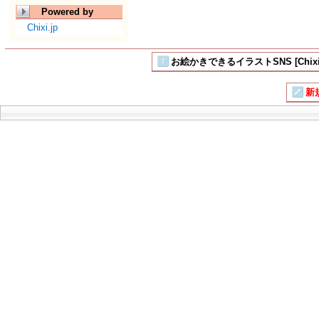
Powered by
Chixi.jp
お絵かきできるイラストSNS [Chixi
新