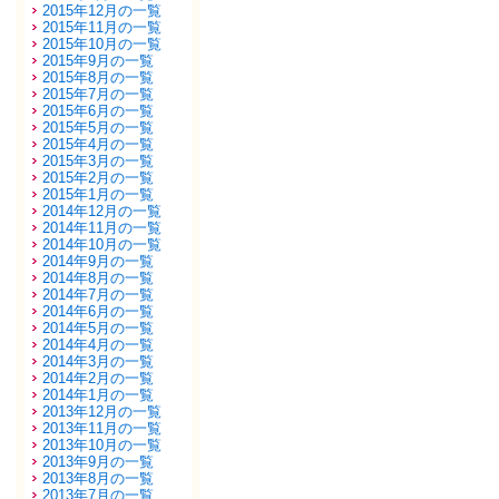
2015年12月の一覧
2015年11月の一覧
2015年10月の一覧
2015年9月の一覧
2015年8月の一覧
2015年7月の一覧
2015年6月の一覧
2015年5月の一覧
2015年4月の一覧
2015年3月の一覧
2015年2月の一覧
2015年1月の一覧
2014年12月の一覧
2014年11月の一覧
2014年10月の一覧
2014年9月の一覧
2014年8月の一覧
2014年7月の一覧
2014年6月の一覧
2014年5月の一覧
2014年4月の一覧
2014年3月の一覧
2014年2月の一覧
2014年1月の一覧
2013年12月の一覧
2013年11月の一覧
2013年10月の一覧
2013年9月の一覧
2013年8月の一覧
2013年7月の一覧