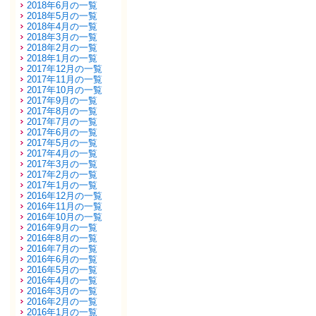
2018年6月の一覧
2018年5月の一覧
2018年4月の一覧
2018年3月の一覧
2018年2月の一覧
2018年1月の一覧
2017年12月の一覧
2017年11月の一覧
2017年10月の一覧
2017年9月の一覧
2017年8月の一覧
2017年7月の一覧
2017年6月の一覧
2017年5月の一覧
2017年4月の一覧
2017年3月の一覧
2017年2月の一覧
2017年1月の一覧
2016年12月の一覧
2016年11月の一覧
2016年10月の一覧
2016年9月の一覧
2016年8月の一覧
2016年7月の一覧
2016年6月の一覧
2016年5月の一覧
2016年4月の一覧
2016年3月の一覧
2016年2月の一覧
2016年1月の一覧