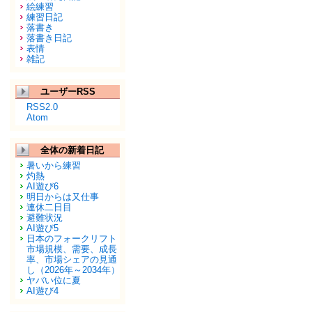
絵練習
練習日記
落書き
落書き日記
表情
雑記
ユーザーRSS
RSS2.0
Atom
全体の新着日記
暑いから練習
灼熱
AI遊び6
明日からは又仕事
連休二日目
避難状況
AI遊び5
日本のフォークリフト
市場規模、需要、成長
率、市場シェアの見通
し（2026年～2034年）
ヤバい位に夏
AI遊び4