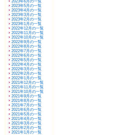
2023年6月の一覧
2023年5月の一覧
2023年4月の一覧
2023年3月の一覧
2023年2月の一覧
2023年1月の一覧
2022年12月の一覧
2022年11月の一覧
2022年10月の一覧
2022年9月の一覧
2022年8月の一覧
2022年7月の一覧
2022年6月の一覧
2022年5月の一覧
2022年4月の一覧
2022年3月の一覧
2022年2月の一覧
2022年1月の一覧
2021年12月の一覧
2021年11月の一覧
2021年10月の一覧
2021年9月の一覧
2021年8月の一覧
2021年7月の一覧
2021年6月の一覧
2021年5月の一覧
2021年4月の一覧
2021年3月の一覧
2021年2月の一覧
2021年1月の一覧