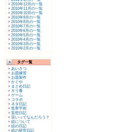
2010年12月の一覧
2010年11月の一覧
2010年10月の一覧
2010年9月の一覧
2010年8月の一覧
2010年7月の一覧
2010年6月の一覧
2010年5月の一覧
2010年4月の一覧
2010年3月の一覧
2010年2月の一覧
タグ一覧
あいさつ
お題練習
お題製作
かぐや
まとめ日記
キリ番
ゲーム
コラボ
ネタ日記
世界平和
妄想日記
笑いってなんだろう？
絵について
絵の日記
絵の研究日記