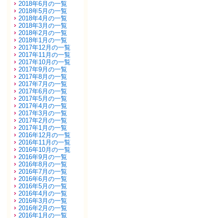
2018年6月の一覧
2018年5月の一覧
2018年4月の一覧
2018年3月の一覧
2018年2月の一覧
2018年1月の一覧
2017年12月の一覧
2017年11月の一覧
2017年10月の一覧
2017年9月の一覧
2017年8月の一覧
2017年7月の一覧
2017年6月の一覧
2017年5月の一覧
2017年4月の一覧
2017年3月の一覧
2017年2月の一覧
2017年1月の一覧
2016年12月の一覧
2016年11月の一覧
2016年10月の一覧
2016年9月の一覧
2016年8月の一覧
2016年7月の一覧
2016年6月の一覧
2016年5月の一覧
2016年4月の一覧
2016年3月の一覧
2016年2月の一覧
2016年1月の一覧