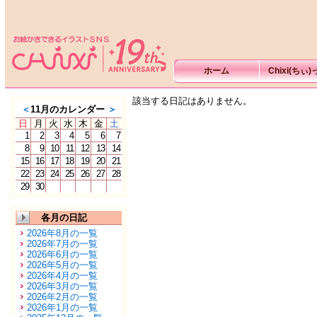
ホーム
Chixi(ちぃ
該当する日記はありません。
＜
11月のカレンダー
＞
日
月
火
水
木
金
土
1
2
3
4
5
6
7
8
9
10
11
12
13
14
15
16
17
18
19
20
21
22
23
24
25
26
27
28
29
30
各月の日記
2026年8月の一覧
2026年7月の一覧
2026年6月の一覧
2026年5月の一覧
2026年4月の一覧
2026年3月の一覧
2026年2月の一覧
2026年1月の一覧