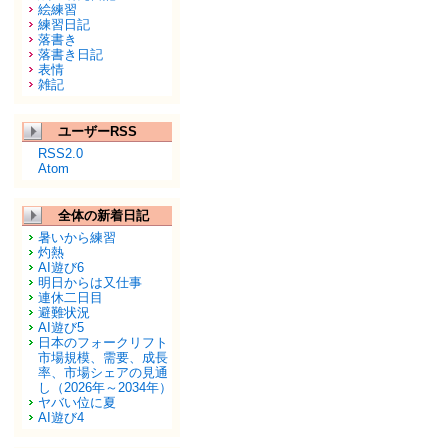
絵練習
練習日記
落書き
落書き日記
表情
雑記
ユーザーRSS
RSS2.0
Atom
全体の新着日記
暑いから練習
灼熱
AI遊び6
明日からは又仕事
連休二日目
避難状況
AI遊び5
日本のフォークリフト
市場規模、需要、成長
率、市場シェアの見通
し（2026年～2034年）
ヤバい位に夏
AI遊び4