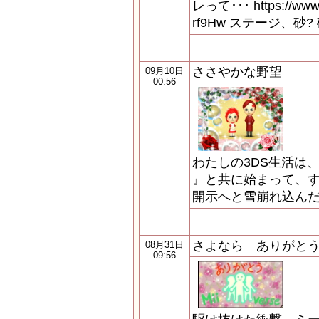
レって･･･ https://www
rf9Hw ステージ、砂?
ささやかな野望
09月10日
00:56
わたしの3DS生活は
』と共に始まって、
開示へと雪崩れ込ん
さよなら ありがと
08月31日
09:56