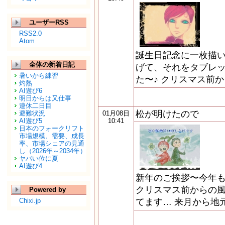
ユーザーRSS
RSS2.0
Atom
誕生日記念に一枚描
全体の新着日記
げて、それをタブレ
暑いから練習
た〜♪ クリスマス前
灼熱
AI遊び6
明日からは又仕事
連休二日目
松が明けたので
避難状況
01月08日
AI遊び5
10:41
日本のフォークリフト
市場規模、需要、成長
率、市場シェアの見通
し（2026年～2034年）
ヤバい位に夏
AI遊び4
新年のご挨拶〜今年も
クリスマス前からの
Powered by
Chixi.jp
てます… 来月から地