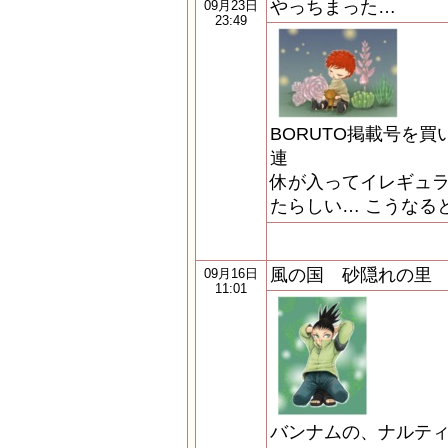
やっちまった…
09月23日
23:49
BORUTO掲載号を
連
休が入ってイレギュ
たらしい… こうなる
風の国 砂隠れの里
09月16日
11:01
バンナムの、ナルテ