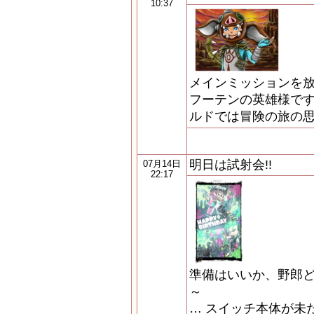
10:37
メインミッションを
フーテンの英雄様です
ルドでは冒険の旅の思
明日は試射会!!
07月14日
22:17
準備はいいか、野郎ど
～
… スイッチ本体が未だ