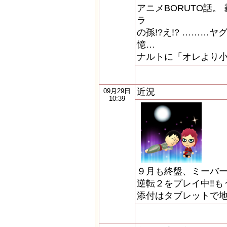
アニメBORUTO話。
ラ
の孫!?え!? ………
憶…
ナルトに「オレより
近況
09月29日
10:39
９月も終盤、ミーバ
逆転２をプレイ中‼も
添付はタブレットで