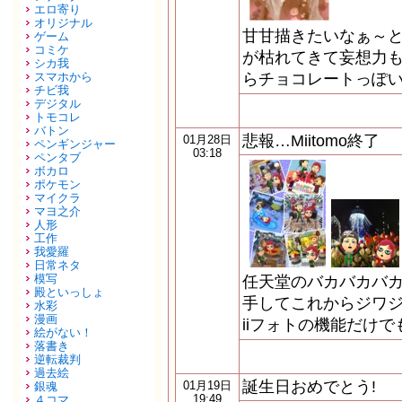
エロ寄り
オリジナル
甘甘描きたいなぁ～
ゲーム
コミケ
が枯れてきて妄想力
シカ我
スマホから
らチョコレートっぽい
チビ我
デジタル
トモコレ
バトン
悲報…Miitomo終了
01月28日
ペンギンジャー
03:18
ペンタブ
ボカロ
ポケモン
マイクラ
マヨ之介
人形
工作
我愛羅
日常ネタ
模写
任天堂のバカバカバカ
殿といっしょ
手してこれからジワジ
水彩
漫画
iiフォトの機能だけで
絵がない！
落書き
逆転裁判
過去絵
誕生日おめでとう!
01月19日
銀魂
19:49
４コマ