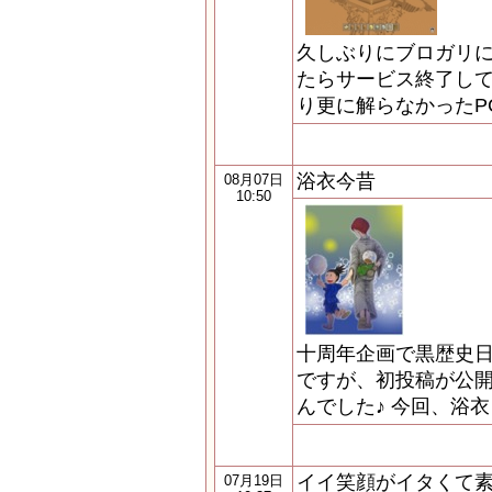
久しぶりにブロガリ
たらサービス終了して
り更に解らなかったP
浴衣今昔
08月07日
10:50
十周年企画で黒歴史
ですが、初投稿が公
んでした♪ 今回、浴
イイ笑顔がイタくて素
07月19日