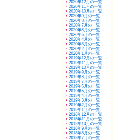
2020年12月の一覧
2020年11月の一覧
2020年10月の一覧
2020年9月の一覧
2020年8月の一覧
2020年7月の一覧
2020年6月の一覧
2020年5月の一覧
2020年4月の一覧
2020年3月の一覧
2020年2月の一覧
2020年1月の一覧
2019年12月の一覧
2019年11月の一覧
2019年10月の一覧
2019年9月の一覧
2019年8月の一覧
2019年7月の一覧
2019年6月の一覧
2019年5月の一覧
2019年4月の一覧
2019年3月の一覧
2019年2月の一覧
2019年1月の一覧
2018年12月の一覧
2018年11月の一覧
2018年10月の一覧
2018年9月の一覧
2018年8月の一覧
2018年7月の一覧