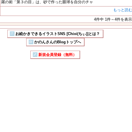
羅の術「第３の目」は、砂で作った眼球を自分のチャ
もっと読
4件中 1件～4件を表示
お絵かきできるイラストSNS [Chixi(ちぃ)]とは？
かのんさんのBlogトップへ
新規会員登録（無料）