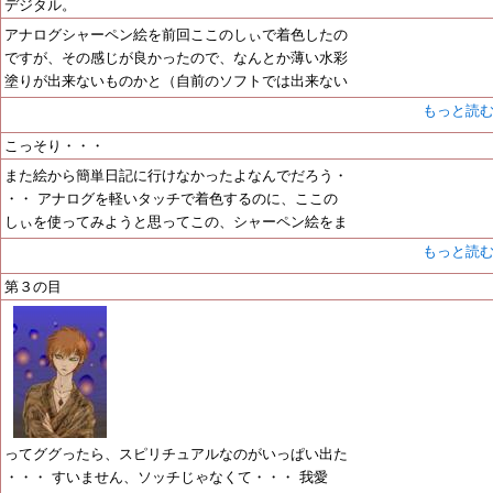
デジタル。
アナログシャーペン絵を前回ここのしぃで着色したの
ですが、その感じが良かったので、なんとか薄い水彩
塗りが出来ないものかと（自前のソフトでは出来ない
もっと読
こっそり・・・
また絵から簡単日記に行けなかったよなんでだろう・
・・ アナログを軽いタッチで着色するのに、ここの
しぃを使ってみようと思ってこの、シャーペン絵をま
もっと読
第３の目
ってググったら、スピリチュアルなのがいっぱい出た
・・・ すいません、ソッチじゃなくて・・・ 我愛