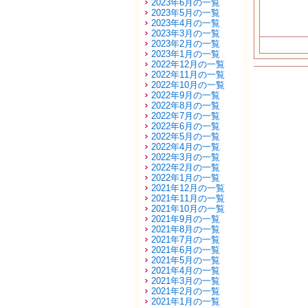
2023年6月の一覧
2023年5月の一覧
2023年4月の一覧
2023年3月の一覧
2023年2月の一覧
2023年1月の一覧
2022年12月の一覧
2022年11月の一覧
2022年10月の一覧
2022年9月の一覧
2022年8月の一覧
2022年7月の一覧
2022年6月の一覧
2022年5月の一覧
2022年4月の一覧
2022年3月の一覧
2022年2月の一覧
2022年1月の一覧
2021年12月の一覧
2021年11月の一覧
2021年10月の一覧
2021年9月の一覧
2021年8月の一覧
2021年7月の一覧
2021年6月の一覧
2021年5月の一覧
2021年4月の一覧
2021年3月の一覧
2021年2月の一覧
2021年1月の一覧