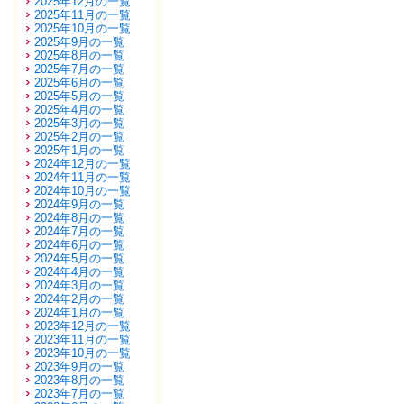
2025年12月の一覧
2025年11月の一覧
2025年10月の一覧
2025年9月の一覧
2025年8月の一覧
2025年7月の一覧
2025年6月の一覧
2025年5月の一覧
2025年4月の一覧
2025年3月の一覧
2025年2月の一覧
2025年1月の一覧
2024年12月の一覧
2024年11月の一覧
2024年10月の一覧
2024年9月の一覧
2024年8月の一覧
2024年7月の一覧
2024年6月の一覧
2024年5月の一覧
2024年4月の一覧
2024年3月の一覧
2024年2月の一覧
2024年1月の一覧
2023年12月の一覧
2023年11月の一覧
2023年10月の一覧
2023年9月の一覧
2023年8月の一覧
2023年7月の一覧