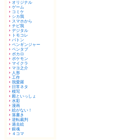
オリジナル
ゲーム
コミケ
シカ我
スマホから
チビ我
デジタル
トモコレ
バトン
ペンギンジャー
ペンタブ
ボカロ
ポケモン
マイクラ
マヨ之介
人形
工作
我愛羅
日常ネタ
模写
殿といっしょ
水彩
漫画
絵がない！
落書き
逆転裁判
過去絵
銀魂
４コマ