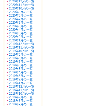
2020年12月の一覧
2020年11月の一覧
2020年10月の一覧
2020年9月の一覧
2020年8月の一覧
2020年7月の一覧
2020年6月の一覧
2020年5月の一覧
2020年4月の一覧
2020年3月の一覧
2020年2月の一覧
2020年1月の一覧
2019年12月の一覧
2019年11月の一覧
2019年10月の一覧
2019年9月の一覧
2019年8月の一覧
2019年7月の一覧
2019年6月の一覧
2019年5月の一覧
2019年4月の一覧
2019年3月の一覧
2019年2月の一覧
2019年1月の一覧
2018年12月の一覧
2018年11月の一覧
2018年10月の一覧
2018年9月の一覧
2018年8月の一覧
2018年7月の一覧