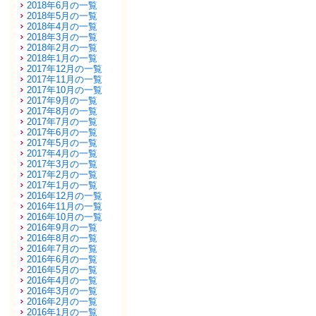
2018年6月の一覧
2018年5月の一覧
2018年4月の一覧
2018年3月の一覧
2018年2月の一覧
2018年1月の一覧
2017年12月の一覧
2017年11月の一覧
2017年10月の一覧
2017年9月の一覧
2017年8月の一覧
2017年7月の一覧
2017年6月の一覧
2017年5月の一覧
2017年4月の一覧
2017年3月の一覧
2017年2月の一覧
2017年1月の一覧
2016年12月の一覧
2016年11月の一覧
2016年10月の一覧
2016年9月の一覧
2016年8月の一覧
2016年7月の一覧
2016年6月の一覧
2016年5月の一覧
2016年4月の一覧
2016年3月の一覧
2016年2月の一覧
2016年1月の一覧