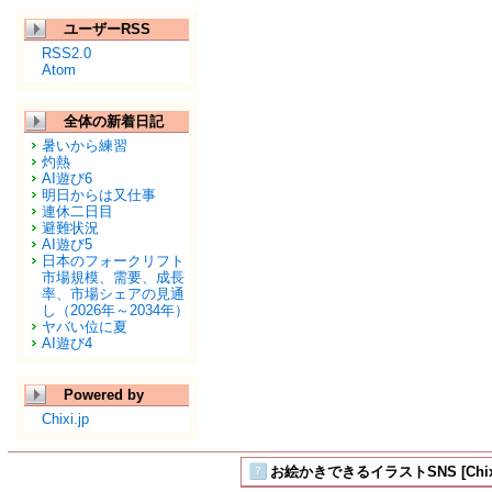
ユーザーRSS
RSS2.0
Atom
全体の新着日記
暑いから練習
灼熱
AI遊び6
明日からは又仕事
連休二日目
避難状況
AI遊び5
日本のフォークリフト
市場規模、需要、成長
率、市場シェアの見通
し（2026年～2034年）
ヤバい位に夏
AI遊び4
Powered by
Chixi.jp
お絵かきできるイラストSNS [Chix