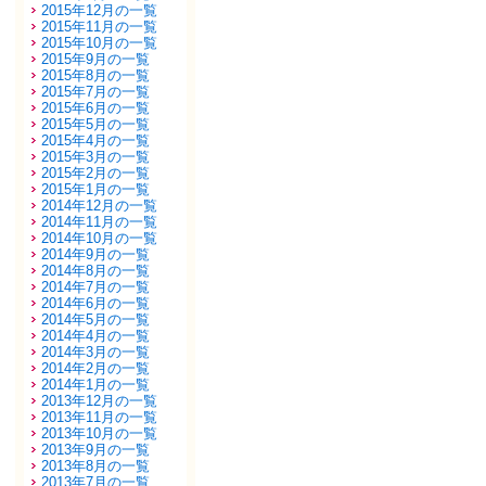
2015年12月の一覧
2015年11月の一覧
2015年10月の一覧
2015年9月の一覧
2015年8月の一覧
2015年7月の一覧
2015年6月の一覧
2015年5月の一覧
2015年4月の一覧
2015年3月の一覧
2015年2月の一覧
2015年1月の一覧
2014年12月の一覧
2014年11月の一覧
2014年10月の一覧
2014年9月の一覧
2014年8月の一覧
2014年7月の一覧
2014年6月の一覧
2014年5月の一覧
2014年4月の一覧
2014年3月の一覧
2014年2月の一覧
2014年1月の一覧
2013年12月の一覧
2013年11月の一覧
2013年10月の一覧
2013年9月の一覧
2013年8月の一覧
2013年7月の一覧