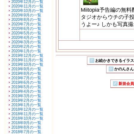
2020年12月の一覧
2020年11月の一覧
Miitopia予告編の
2020年10月の一覧
2020年9月の一覧
タジオからウチの子
2020年8月の一覧
うよー♪ しかも写真撮
2020年7月の一覧
2020年6月の一覧
2020年5月の一覧
2020年4月の一覧
2020年3月の一覧
2020年2月の一覧
2020年1月の一覧
2019年12月の一覧
2019年11月の一覧
お絵かきできるイラストSN
2019年10月の一覧
2019年9月の一覧
かのんさん
2019年8月の一覧
2019年7月の一覧
2019年6月の一覧
新規会員
2019年5月の一覧
2019年4月の一覧
2019年3月の一覧
2019年2月の一覧
2019年1月の一覧
2018年12月の一覧
2018年11月の一覧
2018年10月の一覧
2018年9月の一覧
2018年8月の一覧
2018年7月の一覧