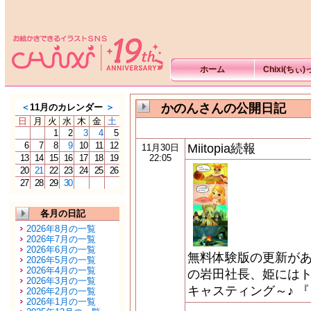
ホーム
Chixi(ちぃ
かのんさんの公開日記
＜
11月のカレンダー
＞
日
月
火
水
木
金
土
1
2
3
4
5
6
7
8
9
10
11
12
Miitopia続報
11月30日
13
14
15
16
17
18
19
22:05
20
21
22
23
24
25
26
27
28
29
30
各月の日記
2026年8月の一覧
2026年7月の一覧
2026年6月の一覧
無料体験版の更新があ
2026年5月の一覧
2026年4月の一覧
の岩田社長、姫には
2026年3月の一覧
キャスティング～♪ 
2026年2月の一覧
2026年1月の一覧