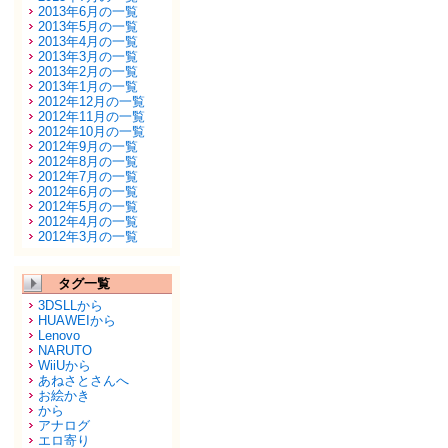
2013年6月の一覧
2013年5月の一覧
2013年4月の一覧
2013年3月の一覧
2013年2月の一覧
2013年1月の一覧
2012年12月の一覧
2012年11月の一覧
2012年10月の一覧
2012年9月の一覧
2012年8月の一覧
2012年7月の一覧
2012年6月の一覧
2012年5月の一覧
2012年4月の一覧
2012年3月の一覧
タグ一覧
3DSLLから
HUAWEIから
Lenovo
NARUTO
WiiUから
あねさとさんへ
お絵かき
から
アナログ
エロ寄り