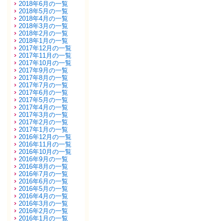
2018年6月の一覧
2018年5月の一覧
2018年4月の一覧
2018年3月の一覧
2018年2月の一覧
2018年1月の一覧
2017年12月の一覧
2017年11月の一覧
2017年10月の一覧
2017年9月の一覧
2017年8月の一覧
2017年7月の一覧
2017年6月の一覧
2017年5月の一覧
2017年4月の一覧
2017年3月の一覧
2017年2月の一覧
2017年1月の一覧
2016年12月の一覧
2016年11月の一覧
2016年10月の一覧
2016年9月の一覧
2016年8月の一覧
2016年7月の一覧
2016年6月の一覧
2016年5月の一覧
2016年4月の一覧
2016年3月の一覧
2016年2月の一覧
2016年1月の一覧