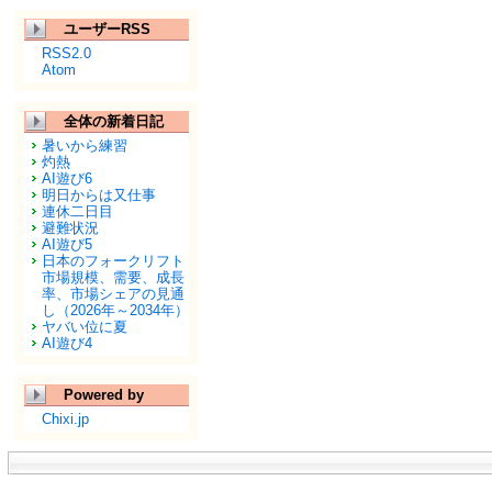
ユーザーRSS
RSS2.0
Atom
全体の新着日記
暑いから練習
灼熱
AI遊び6
明日からは又仕事
連休二日目
避難状況
AI遊び5
日本のフォークリフト
市場規模、需要、成長
率、市場シェアの見通
し（2026年～2034年）
ヤバい位に夏
AI遊び4
Powered by
Chixi.jp