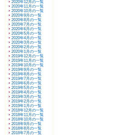
2020年12月の一覧
2020年11月の一覧
2020年10月の一覧
2020年9月の一覧
2020年8月の一覧
2020年7月の一覧
2020年6月の一覧
2020年5月の一覧
2020年4月の一覧
2020年3月の一覧
2020年2月の一覧
2020年1月の一覧
2019年12月の一覧
2019年11月の一覧
2019年10月の一覧
2019年9月の一覧
2019年8月の一覧
2019年7月の一覧
2019年6月の一覧
2019年5月の一覧
2019年4月の一覧
2019年3月の一覧
2019年2月の一覧
2019年1月の一覧
2018年12月の一覧
2018年11月の一覧
2018年10月の一覧
2018年9月の一覧
2018年8月の一覧
2018年7月の一覧