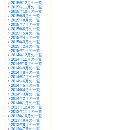
2015年12月の一覧
2015年11月の一覧
2015年10月の一覧
2015年9月の一覧
2015年8月の一覧
2015年7月の一覧
2015年6月の一覧
2015年5月の一覧
2015年4月の一覧
2015年3月の一覧
2015年2月の一覧
2015年1月の一覧
2014年12月の一覧
2014年11月の一覧
2014年10月の一覧
2014年9月の一覧
2014年8月の一覧
2014年7月の一覧
2014年6月の一覧
2014年5月の一覧
2014年4月の一覧
2014年3月の一覧
2014年2月の一覧
2014年1月の一覧
2013年12月の一覧
2013年11月の一覧
2013年10月の一覧
2013年9月の一覧
2013年8月の一覧
2013年7月の一覧